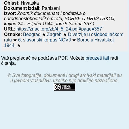
Oblast:
Hrvatska
Dokument izdali:
Partizani
Izvor:
Zbornik dokumenata i podataka o
narodnooslobodilačkom ratu,
BORBE U HRVATSKOJ,
knjiga 24 - veljača 1944.
, tom 5 (strana 357.)
URL:
https://znaci.org/zb/4_5_24.pdf#page=357
Oznake:
Beograd
★
Zagreb
★
Diverzije u oslobodilačkom
ratu
★
6. slavonski korpus NOVJ
★
Borbe u Hrvatskoj
1944.
★
Vaš pregledač ne podržava PDF. Možete
preuzeti fajl
radi
čitanja.
© Sve fotografije, dokumenti i drugi arhivski materijali su
u javnom vlasništvu, ukoliko nije drukčije naznačeno.