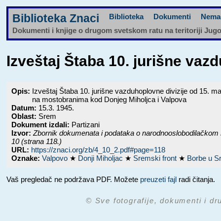
Biblioteka Znaci
Biblioteka
Dokumenti
Nema
Dokumenti i knjige o drugom svetskom ratu na teritoriji Jug
Izveštaj Štaba 10. jurišne va
Opis:
Izveštaj Štaba 10. jurišne vazduhoplovne divizije od 15.
na mostobranima kod Donjeg Miholjca i Valpova
Datum:
15.3. 1945.
Oblast:
Srem
Dokument izdali:
Partizani
Izvor:
Zbornik dokumenata i podataka o narodnooslobodilačkom 
10 (strana 118.)
URL:
https://znaci.org/zb/4_10_2.pdf#page=118
Oznake:
Valpovo
★
Donji Miholjac
★
Sremski front
★
Borbe u Sr
Vaš pregledač ne podržava PDF. Možete
preuzeti fajl
radi čitanja.
© Sve fotografije, dokumenti i dr