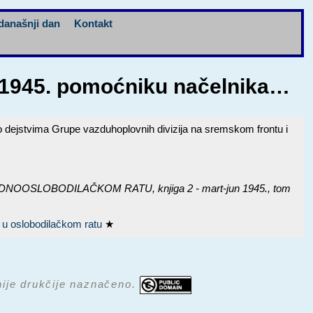
današnji dan
Kontakt
ta 1945. pomoćniku načelnika…
o dejstvima Grupe vazduhoplovnih divizija na sremskom frontu i
LOBODILAČKOM RATU, knjiga 2 - mart-jun 1945.
, tom
a u oslobodilačkom ratu
★
 nije drukčije naznačeno.