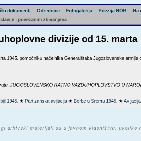
čki dokumenti
Odrednice
Fotogalerija
Poezija NOB
Na 
oslavije i povezanim zbivanjima
zduhoplovne divizije od 15. mar
 marta 1945. pomoćniku načelnika Generalštaba Jugoslovenske armije 
ratu,
JUGOSLOVENSKO RATNO VAZDUHOPLOVSTVO U NARODNOOS
biji 1945.
★
Partizanska avijacija
★
Borbe u Sremu 1945.
★
Avijacij
ugi arhivski materijali su u javnom vlasništvu, ukoliko