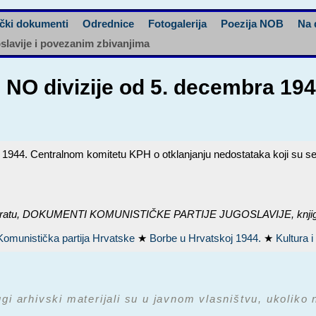
čki dokumenti
Odrednice
Fotogalerija
Poezija NOB
Na 
oslavije i povezanim zbivanjima
0. NO divizije od 5. decembra 1
1944. Centralnom komitetu KPH o otklanjanju nedostataka koji su se is
ratu,
DOKUMENTI KOMUNISTIČKE PARTIJE JUGOSLAVIJE, knjiga 
Komunistička partija Hrvatske
★
Borbe u Hrvatskoj 1944.
★
Kultura 
ugi arhivski materijali su u javnom vlasništvu, ukoliko