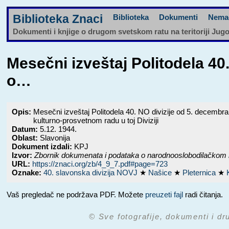
Biblioteka Znaci
Biblioteka
Dokumenti
Nema
Dokumenti i knjige o drugom svetskom ratu na teritoriji Jug
Mesečni izveštaj Politodela 4
o…
Opis:
Mesečni izveštaj Politodela 40. NO divizije od 5. decembra 
kulturno-prosvetnom radu u toj Diviziji
Datum:
5.12. 1944.
Oblast:
Slavonija
Dokument izdali:
KPJ
Izvor:
Zbornik dokumenata i podataka o narodnooslobodilačkom 
URL:
https://znaci.org/zb/4_9_7.pdf#page=723
Oznake:
40. slavonska divizija NOVJ
★
Našice
★
Pleternica
★
Vaš pregledač ne podržava PDF. Možete
preuzeti fajl
radi čitanja.
© Sve fotografije, dokumenti i dr