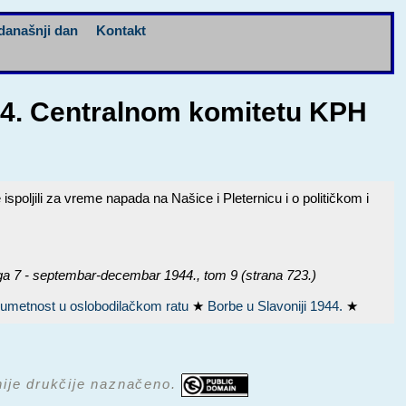
današnji dan
Kontakt
944. Centralnom komitetu KPH
poljili za vreme napada na Našice i Pleternicu i o političkom i
7 - septembar-decembar 1944.
, tom 9 (strana 723.)
i umetnost u oslobodilačkom ratu
★
Borbe u Slavoniji 1944.
★
 nije drukčije naznačeno.