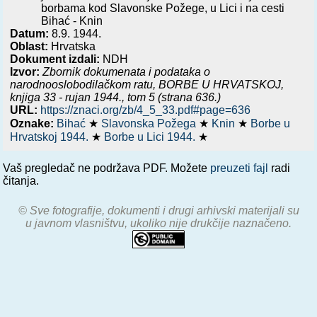
borbama kod Slavonske Požege, u Lici i na cesti
Bihać - Knin
Datum:
8.9. 1944.
Oblast:
Hrvatska
Dokument izdali:
NDH
Izvor:
Zbornik dokumenata i podataka o
narodnooslobodilačkom ratu,
BORBE U HRVATSKOJ,
knjiga 33 - rujan 1944.
, tom 5 (strana 636.)
URL:
https://znaci.org/zb/4_5_33.pdf#page=636
Oznake:
Bihać
★
Slavonska Požega
★
Knin
★
Borbe u
Hrvatskoj 1944.
★
Borbe u Lici 1944.
★
Vaš pregledač ne podržava PDF. Možete
preuzeti fajl
radi
čitanja.
© Sve fotografije, dokumenti i drugi arhivski materijali su
u javnom vlasništvu, ukoliko nije drukčije naznačeno.