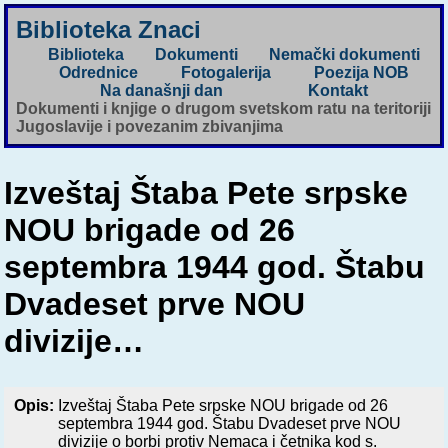
Biblioteka Znaci
Biblioteka
Dokumenti
Nemački dokumenti
Odrednice
Fotogalerija
Poezija NOB
Na današnji dan
Kontakt
Dokumenti i knjige o drugom svetskom ratu na teritoriji
Jugoslavije i povezanim zbivanjima
Izveštaj Štaba Pete srpske
NOU brigade od 26
septembra 1944 god. Štabu
Dvadeset prve NOU
divizije…
Opis:
Izveštaj Štaba Pete srpske NOU brigade od 26
septembra 1944 god. Štabu Dvadeset prve NOU
divizije o borbi protiv Nemaca i četnika kod s.