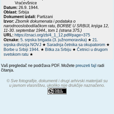
Vraćevšnice
Datum:
26.9. 1944.
Oblast:
Srbija
Dokument izdali:
Partizani
Izvor:
Zbornik dokumenata i podataka o
narodnooslobodilačkom ratu,
BORBE U SRBIJI, knjiga 12,
11-30. septembar 1944.
, tom 1 (strana 375.)
URL:
https://znaci.org/zb/4_1_12.pdf#page=375
Oznake:
5. srpska brigada (3. južnomoravska)
★
21.
srpska divizija NOVJ
★
Saradnja četnika sa okupatorom
★
Borbe u Srbiji 1944.
★
Bitka za Srbiju
★
Četnici u drugom
svetskom ratu
★
Vaš pregledač ne podržava PDF. Možete
preuzeti fajl
radi
čitanja.
© Sve fotografije, dokumenti i drugi arhivski materijali su
u javnom vlasništvu, ukoliko nije drukčije naznačeno.