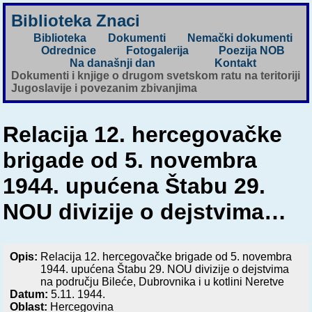
Biblioteka Znaci
Biblioteka
Dokumenti
Nemački dokumenti
Odrednice
Fotogalerija
Poezija NOB
Na današnji dan
Kontakt
Dokumenti i knjige o drugom svetskom ratu na teritoriji
Jugoslavije i povezanim zbivanjima
Relacija 12. hercegovačke
brigade od 5. novembra
1944. upućena Štabu 29.
NOU divizije o dejstvima…
Opis:
Relacija 12. hercegovačke brigade od 5. novembra
1944. upućena Štabu 29. NOU divizije o dejstvima
na području Bileće, Dubrovnika i u kotlini Neretve
Datum:
5.11. 1944.
Oblast:
Hercegovina