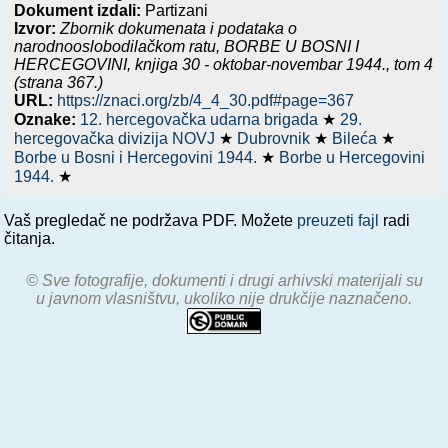
Dokument izdali:
Partizani
Izvor:
Zbornik dokumenata i podataka o
narodnooslobodilačkom ratu,
BORBE U BOSNI I
HERCEGOVINI, knjiga 30 - oktobar-novembar 1944.
, tom 4
(strana 367.)
URL:
https://znaci.org/zb/4_4_30.pdf#page=367
Oznake:
12. hercegovačka udarna brigada
★
29.
hercegovačka divizija NOVJ
★
Dubrovnik
★
Bileća
★
Borbe u Bosni i Hercegovini 1944.
★
Borbe u Hercegovini
1944.
★
Vaš pregledač ne podržava PDF. Možete
preuzeti fajl
radi
čitanja.
© Sve fotografije, dokumenti i drugi arhivski materijali su
u javnom vlasništvu, ukoliko nije drukčije naznačeno.