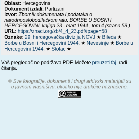
Oblast:
Hercegovina
Dokument izdali:
Partizani
Izvor:
Zbornik dokumenata i podataka o
narodnooslobodilačkom ratu,
BORBE U BOSNI I
HERCEGOVINI, knjiga 23 - mart 1944.
, tom 4 (strana 58.)
URL:
https://znaci.org/zb/4_4_23.pdf#page=58
Oznake:
29. hercegovačka divizija NOVJ
★
Bileća
★
Borbe u Bosni i Hercegovini 1944.
★
Nevesinje
★
Borbe u
Hercegovini 1944.
★
Stolac
★
Vaš pregledač ne podržava PDF. Možete
preuzeti fajl
radi
čitanja.
© Sve fotografije, dokumenti i drugi arhivski materijali su
u javnom vlasništvu, ukoliko nije drukčije naznačeno.