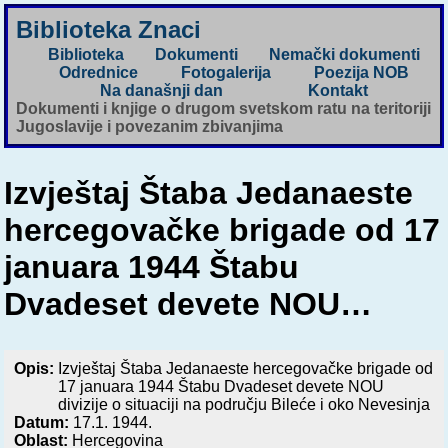
Biblioteka Znaci
Biblioteka
Dokumenti
Nemački dokumenti
Odrednice
Fotogalerija
Poezija NOB
Na današnji dan
Kontakt
Dokumenti i knjige o drugom svetskom ratu na teritoriji
Jugoslavije i povezanim zbivanjima
Izvještaj Štaba Jedanaeste
hercegovačke brigade od 17
januara 1944 Štabu
Dvadeset devete NOU…
Opis:
Izvještaj Štaba Jedanaeste hercegovačke brigade od
17 januara 1944 Štabu Dvadeset devete NOU
divizije o situaciji na području Bileće i oko Nevesinja
Datum:
17.1. 1944.
Oblast:
Hercegovina