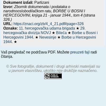
Dokument izdali:
Partizani
Izvor:
Zbornik dokumenata i podataka o
narodnooslobodilačkom ratu,
BORBE U BOSNI I
HERCEGOVINI, knjiga 21 - januar 1944.
, tom 4 (strana
326.)
URL:
https://znaci.org/zb/4_4_21.pdf#page=326
Oznake:
11. hercegovačka udarna brigada
★
29.
hercegovačka divizija NOVJ
★
Bileća
★
Borbe u Bosni i
Hercegovini 1944.
★
Nevesinje
★
Borbe u Hercegovini
1944.
★
Vaš pregledač ne podržava PDF. Možete
preuzeti fajl
radi
čitanja.
© Sve fotografije, dokumenti i drugi arhivski materijali su
u javnom vlasništvu, ukoliko nije drukčije naznačeno.