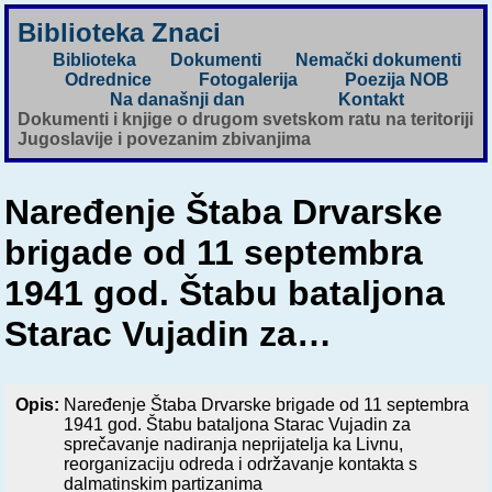
Biblioteka Znaci
Biblioteka
Dokumenti
Nemački dokumenti
Odrednice
Fotogalerija
Poezija NOB
Na današnji dan
Kontakt
Dokumenti i knjige o drugom svetskom ratu na teritoriji
Jugoslavije i povezanim zbivanjima
Naređenje Štaba Drvarske
brigade od 11 septembra
1941 god. Štabu bataljona
Starac Vujadin za…
Opis:
Naređenje Štaba Drvarske brigade od 11 septembra
1941 god. Štabu bataljona Starac Vujadin za
sprečavanje nadiranja neprijatelja ka Livnu,
reorganizaciju odreda i održavanje kontakta s
dalmatinskim partizanima