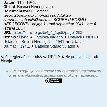
Datum:
11.9. 1941.
Oblast:
Bosna i Hercegovina
Dokument izdali:
Partizani
Izvor:
Zbornik dokumenata i podataka o
narodnooslobodilačkom ratu,
BORBE U BOSNI I
HERCEGOVINI, knjiga 1 - maj-septembar 1941.
, tom 4
(strana 283.)
URL:
https://znaci.org/zb/4_4_1.pdf#page=283
Oznake:
Livno
★
Drvarska brigada
★
Ustanak u NDH
★
Ustanak u Bosni i Hercegovini 1941.
★
Ustanak u
Dalmaciji 1941.
★
Bataljon Starac Vujadin
★
Vaš pregledač ne podržava PDF. Možete
preuzeti fajl
radi
čitanja.
© Sve fotografije, dokumenti i drugi arhivski materijali su
u javnom vlasništvu, ukoliko nije drukčije naznačeno.