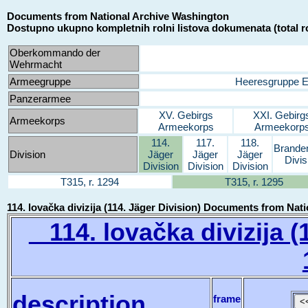
Documents from National Archive Washington
Dostupno ukupno kompletnih rolni listova dokumenata (total ro
Oberkommando der
Wehrmacht
Armeegruppe
Heeresgruppe 
Panzerarmee
XV. Gebirgs
XXI. Gebirg
Armeekorps
Armeekorps
Armeekorp
114.
117.
118.
Brande
Division
Jäger
Jäger
Jäger
Divis
Division
Division
Division
T315, r. 1294
T315, r. 1295
114. lovačka divizija (114. Jäger Division) Documents from Na
114. lovačka divizija (1
description
frame