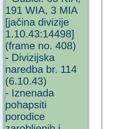
191 WIA, 3 MIA
[jačina divizije
1.10.43:14498]
(frame no. 408)
-
Divizijska
naredba br. 114
(6.10.43)
- Iznenada
pohapsiti
porodice
zarobljenih i