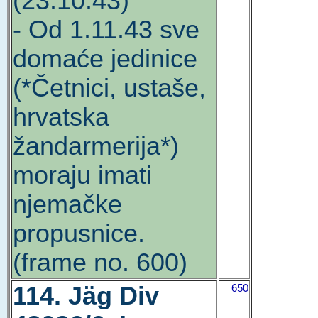
(23.10.43)
- Od 1.11.43 sve
domaće jedinice
(*Četnici, ustaše,
hrvatska
žandarmerija*)
moraju imati
njemačke
propusnice.
(frame no. 600)
114. Jäg Div
650