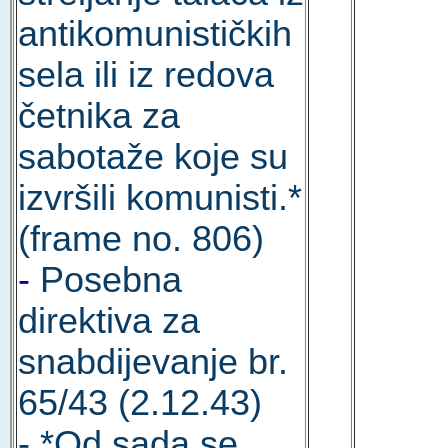
antikomunističkih
sela ili iz redova
četnika za
sabotaže koje su
izvršili komunisti.*
(frame no. 806)
-
Posebna
direktiva za
snabdijevanje br.
65/43 (2.12.43)
- *Od sada se