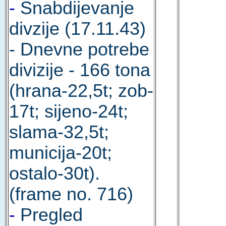
-
Snabdijevanje
divzije (17.11.43)
- Dnevne potrebe
divizije - 166 tona
(hrana-22,5t; zob-
17t; sijeno-24t;
slama-32,5t;
municija-20t;
ostalo-30t).
(frame no. 716)
-
Pregled