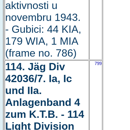
aktivnosti u
novembru 1943.
- Gubici: 44 KIA,
179 WIA, 1 MIA
(frame no. 786)
114. Jäg Div
799
42036/7. Ia, Ic
und IIa.
Anlagenband 4
zum K.T.B. - 114
Light Division