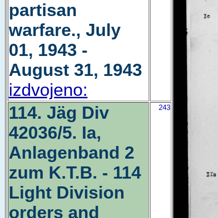
partisan
warfare., July
01, 1943 -
August 31, 1943
izdvojeno:
114. Jäg Div
243
42036/5. Ia,
Anlagenband 2
zum K.T.B. - 114
Light Division
orders and