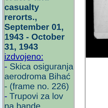
casualty
rerorts.,
September 01,
1943 - October
31, 1943
izdvojeno:
-
Skica osiguranja
aerodroma Bihać
- (frame no. 226)
-
Trupovi za lov
na bande