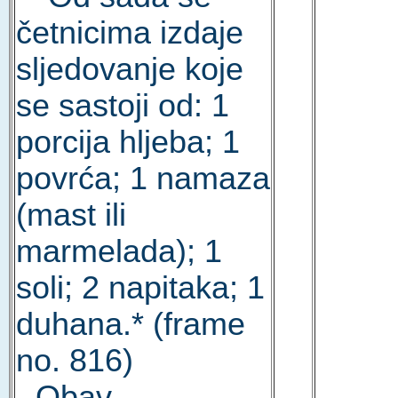
četnicima izdaje
sljedovanje koje
se sastoji od: 1
porcija hljeba; 1
povrća; 1 namaza
(mast ili
marmelada); 1
soli; 2 napitaka; 1
duhana.* (frame
no. 816)
-
Obav.