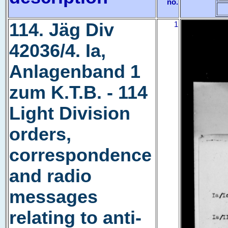
no.
114. Jäg Div
1
42036/4. Ia,
Anlagenband 1
zum K.T.B. - 114
Light Division
orders,
correspondence
and radio
messages
relating to anti-