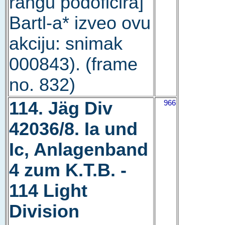
rangu podoficira]
Bartl-a* izveo ovu
akciju: snimak
000843). (frame
no. 832)
114. Jäg Div
966
42036/8. Ia und
Ic, Anlagenband
4 zum K.T.B. -
114 Light
Division