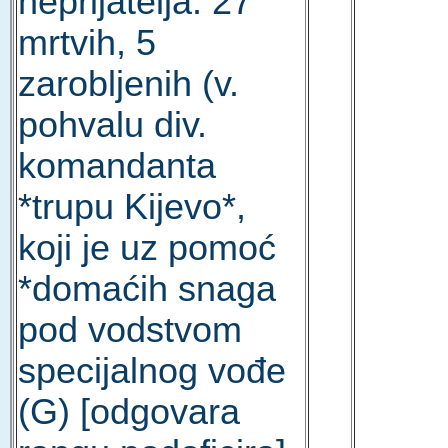
neprijatelja: 27
mrtvih, 5
zarobljenih (v.
pohvalu div.
komandanta
*trupu Kijevo*,
koji je uz pomoć
*domaćih snaga
pod vodstvom
specijalnog vođe
(G) [odgovara