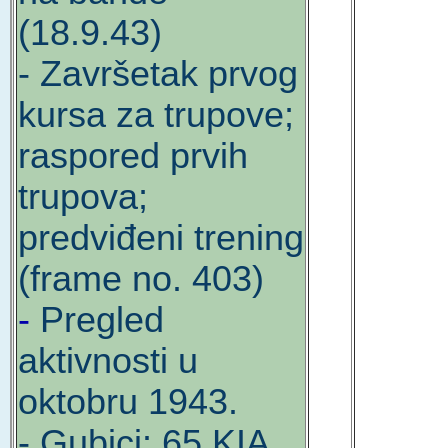
(18.9.43)
- Završetak prvog
kursa za trupove;
raspored prvih
trupova;
predviđeni trening
(frame no. 403)
-
Pregled
aktivnosti u
oktobru 1943.
- Gubici: 65 KIA,