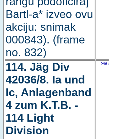
rangu podoficira]
Bartl-a* izveo ovu
akciju: snimak
000843). (frame
no. 832)
114. Jäg Div
966
42036/8. Ia und
Ic, Anlagenband
4 zum K.T.B. -
114 Light
Division