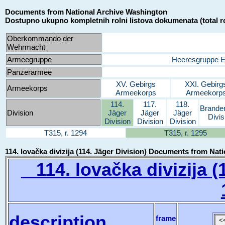
Documents from National Archive Washington
Dostupno ukupno kompletnih rolni listova dokumenata (total ro
Oberkommando der
Wehrmacht
Armeegruppe
Heeresgruppe 
Panzerarmee
XV. Gebirgs
XXI. Gebirg
Armeekorps
Armeekorps
Armeekorp
114.
117.
118.
Brande
Division
Jäger
Jäger
Jäger
Divis
Division
Division
Division
T315, r. 1294
T315, r. 1295
114. lovačka divizija (114. Jäger Division) Documents from Na
114. lovačka divizija (1
description
frame