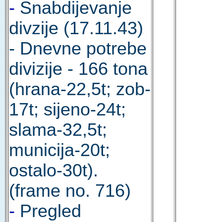
-
Snabdijevanje
divzije (17.11.43)
- Dnevne potrebe
divizije - 166 tona
(hrana-22,5t; zob-
17t; sijeno-24t;
slama-32,5t;
municija-20t;
ostalo-30t).
(frame no. 716)
-
Pregled