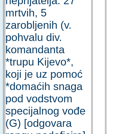
neprijatelja: 27
mrtvih, 5
zarobljenih (v.
pohvalu div.
komandanta
*trupu Kijevo*,
koji je uz pomoć
*domaćih snaga
pod vodstvom
specijalnog vođe
(G) [odgovara