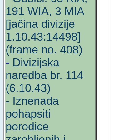
191 WIA, 3 MIA
[jačina divizije
1.10.43:14498]
(frame no. 408)
-
Divizijska
naredba br. 114
(6.10.43)
- Iznenada
pohapsiti
porodice
zarobljenih i