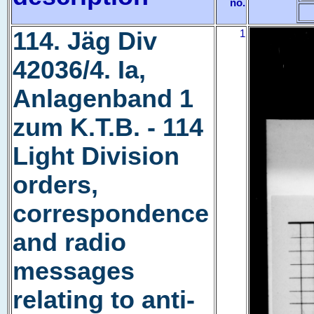
no.
114. Jäg Div
1
42036/4. Ia,
Anlagenband 1
zum K.T.B. - 114
Light Division
orders,
correspondence
and radio
messages
relating to anti-