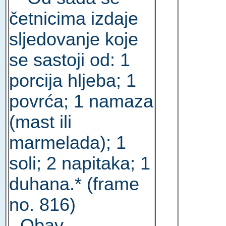
četnicima izdaje
sljedovanje koje
se sastoji od: 1
porcija hljeba; 1
povrća; 1 namaza
(mast ili
marmelada); 1
soli; 2 napitaka; 1
duhana.* (frame
no. 816)
-
Obav.