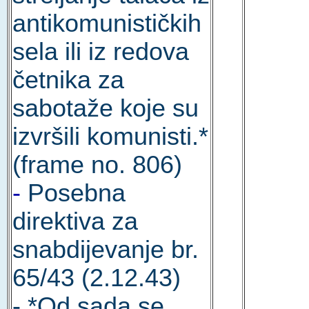
antikomunističkih
sela ili iz redova
četnika za
sabotaže koje su
izvršili komunisti.*
(frame no. 806)
-
Posebna
direktiva za
snabdijevanje br.
65/43 (2.12.43)
- *Od sada se