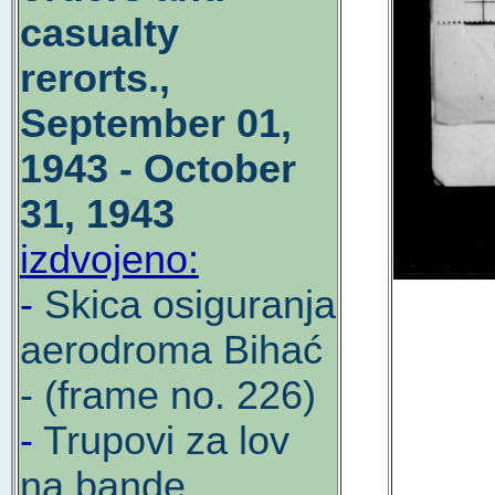
casualty
rerorts.,
September 01,
1943 - October
31, 1943
izdvojeno:
-
Skica osiguranja
aerodroma Bihać
- (frame no. 226)
-
Trupovi za lov
na bande