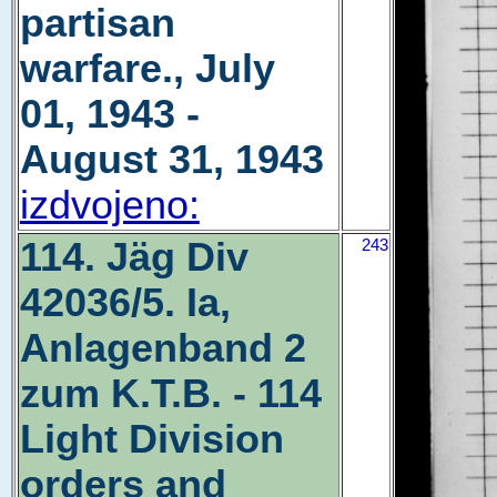
partisan
warfare., July
01, 1943 -
August 31, 1943
izdvojeno:
114. Jäg Div
243
42036/5. Ia,
Anlagenband 2
zum K.T.B. - 114
Light Division
orders and