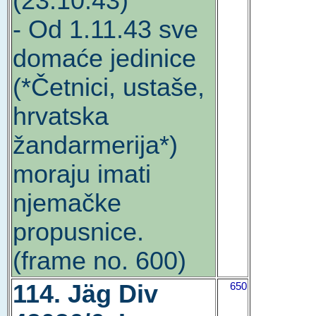
(23.10.43)
- Od 1.11.43 sve
domaće jedinice
(*Četnici, ustaše,
hrvatska
žandarmerija*)
moraju imati
njemačke
propusnice.
(frame no. 600)
114. Jäg Div
650