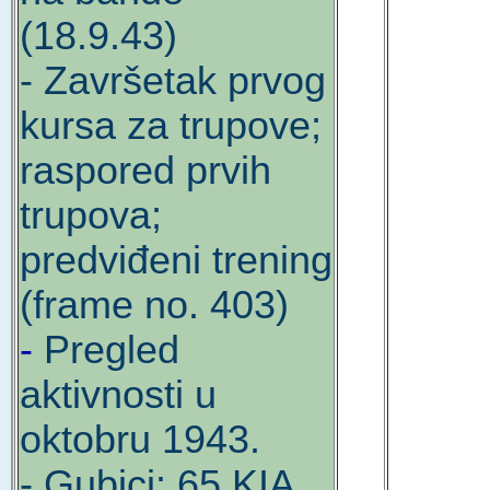
(18.9.43)
- Završetak prvog
kursa za trupove;
raspored prvih
trupova;
predviđeni trening
(frame no. 403)
-
Pregled
aktivnosti u
oktobru 1943.
- Gubici: 65 KIA,