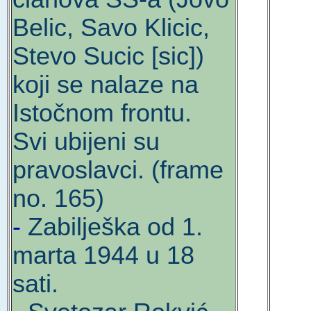
Belic, Savo Klicic,
Stevo Sucic [sic])
koji se nalaze na
Istočnom frontu.
Svi ubijeni su
pravoslavci. (frame
no. 165)
-
Zabilješka od 1.
marta 1944 u 18
sati.