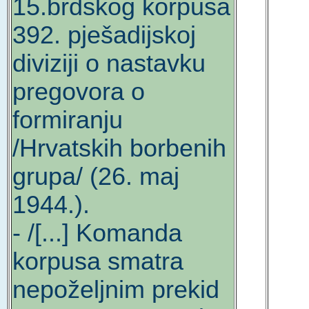
15.brdskog korpusa
392. pješadijskoj
diviziji o nastavku
pregovora o
formiranju
/Hrvatskih borbenih
grupa/ (26. maj
1944.).
- /[...] Komanda
korpusa smatra
nepoželjnim prekid