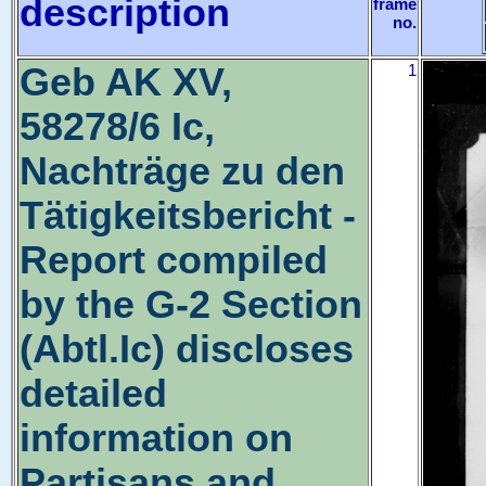
description
frame
no.
Geb AK XV,
1
58278/6 Ic,
Nachträge zu den
Tätigkeitsbericht -
Report compiled
by the G-2 Section
(Abtl.Ic) discloses
detailed
information on
Partisans and