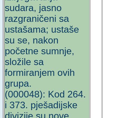
sudara, jasno
razgraničeni sa
ustašama; ustaše
su se, nakon
početne sumnje,
složile sa
formiranjem ovih
grupa.
(000048): Kod 264.
i 373. pješadijske
divizije su nove