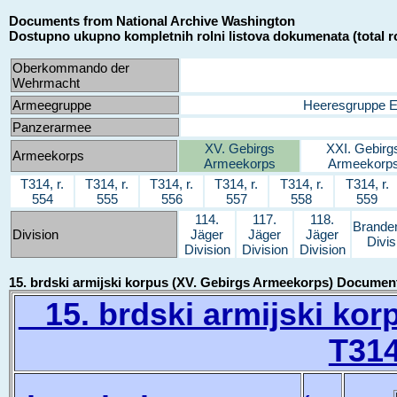
Documents from National Archive Washington
Dostupno ukupno kompletnih rolni listova dokumenata (total ro
Oberkommando der
Wehrmacht
Armeegruppe
Heeresgruppe 
Panzerarmee
XV. Gebirgs
XXI. Gebirg
Armeekorps
Armeekorps
Armeekorp
T314, r.
T314, r.
T314, r.
T314, r.
T314, r.
T314, r.
554
555
556
557
558
559
114.
117.
118.
Brande
Division
Jäger
Jäger
Jäger
Divis
Division
Division
Division
15. brdski armijski korpus (XV. Gebirgs Armeekorps) Documen
15. brdski armijski kor
T314