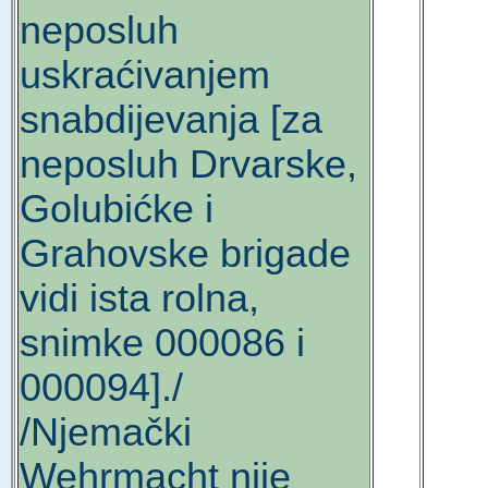
neposluh
uskraćivanjem
snabdijevanja [za
neposluh Drvarske,
Golubićke i
Grahovske brigade
vidi ista rolna,
snimke 000086 i
000094]./
/Njemački
Wehrmacht nije