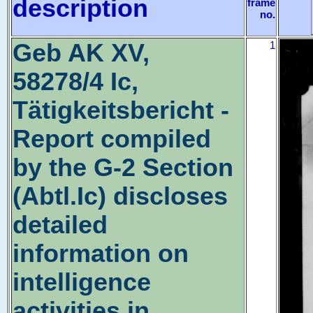
description
frame
no.
Geb AK XV,
1
58278/4 Ic,
Tätigkeitsbericht -
Report compiled
by the G-2 Section
(Abtl.Ic) discloses
detailed
information on
intelligence
activities in