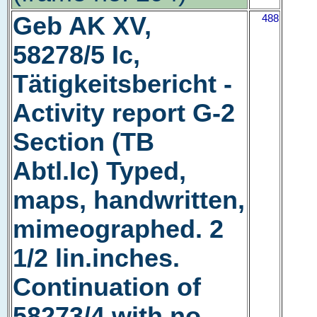
Geb AK XV,
488
58278/5 Ic,
Tätigkeitsbericht -
Activity report G-2
Section (TB
Abtl.Ic) Typed,
maps, handwritten,
mimeographed. 2
1/2 lin.inches.
Continuation of
58273/4 with no