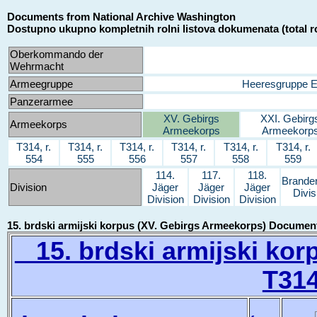
Documents from National Archive Washington
Dostupno ukupno kompletnih rolni listova dokumenata (total ro
Oberkommando der
Wehrmacht
Armeegruppe
Heeresgruppe 
Panzerarmee
XV. Gebirgs
XXI. Gebirg
Armeekorps
Armeekorps
Armeekorp
T314, r.
T314, r.
T314, r.
T314, r.
T314, r.
T314, r.
554
555
556
557
558
559
114.
117.
118.
Brande
Division
Jäger
Jäger
Jäger
Divis
Division
Division
Division
15. brdski armijski korpus (XV. Gebirgs Armeekorps) Documen
15. brdski armijski kor
T314