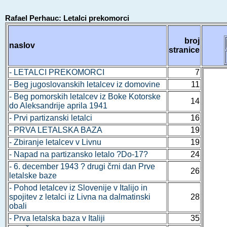
Rafael Perhauc: Letalci prekomorci
broj
naslov
stranice
- LETALCI PREKOMORCI
7
- Beg jugoslovanskih letalcev iz domovine
11
- Beg pomorskih letalcev iz Boke Kotorske
14
do Aleksandrije aprila 1941
- Prvi partizanski letalci
16
- PRVA LETALSKA BAZA
19
- Zbiranje letalcev v Livnu
19
- Napad na partizansko letalo ?Do-17?
24
- 6. december 1943 ? drugi črni dan Prve
26
letalske baze
- Pohod letalcev iz Slovenije v Italijo in
spojitev z letalci iz Livna na dalmatinski
28
obali
- Prva letalska baza v Italiji
35