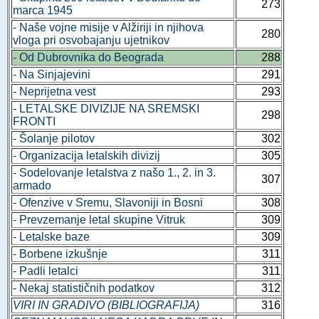
273
marca 1945
- Naše vojne misije v Alžiriji in njihova
280
vloga pri osvobajanju ujetnikov
- Od Dubrovnika do Beograda
288
- Na Sinjajevini
291
- Neprijetna vest
293
- LETALSKE DIVIZIJE NA SREMSKI
298
FRONTI
- Šolanje pilotov
302
- Organizacija letalskih divizij
305
- Sodelovanje letalstva z našo 1., 2. in 3.
307
armado
- Ofenzive v Sremu, Slavoniji in Bosni
308
- Prevzemanje letal skupine Vitruk
309
- Letalske baze
309
- Borbene izkušnje
311
- Padli letalci
311
- Nekaj statističnih podatkov
312
VIRI IN GRADIVO (BIBLIOGRAFIJA)
316