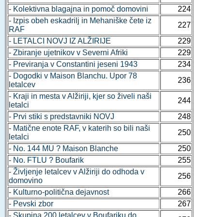
- Kolektivna blagajna in pomoč domovini
224
- Izpis obeh eskadrilj in Mehaniške čete iz
227
RAF
- LETALCI NOVJ IZ ALŽIRIJE
229
- Zbiranje ujetnikov v Severni Afriki
229
- Previranja v Constantini jeseni 1943
234
- Dogodki v Maison Blanchu. Upor 78
236
letalcev
- Kraji in mesta v Alžiriji, kjer so živeli naši
244
letalci
- Prvi stiki s predstavniki NOVJ
248
- Matične enote RAF, v katerih so bili naši
250
letalci
- No. 144 MU ? Maison Blanche
250
- No. FTLU ? Boufarik
255
- Življenje letalcev v Alžiriji do odhoda v
256
domovino
- Kulturno-politična dejavnost
266
- Pevski zbor
267
- Skupina 200 letalcev v Boufariku do