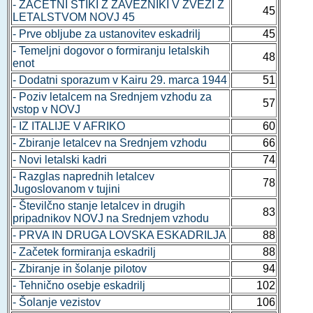
- ZAČETNI STIKI Z ZAVEZNIKI V ZVEZI Z
45
LETALSTVOM NOVJ 45
- Prve obljube za ustanovitev eskadrilj
45
- Temeljni dogovor o formiranju letalskih
48
enot
- Dodatni sporazum v Kairu 29. marca 1944
51
- Poziv letalcem na Srednjem vzhodu za
57
vstop v NOVJ
- IZ ITALIJE V AFRIKO
60
- Zbiranje letalcev na Srednjem vzhodu
66
- Novi letalski kadri
74
- Razglas naprednih letalcev
78
Jugoslovanom v tujini
- Številčno stanje letalcev in drugih
83
pripadnikov NOVJ na Srednjem vzhodu
- PRVA IN DRUGA LOVSKA ESKADRILJA
88
- Začetek formiranja eskadrilj
88
- Zbiranje in šolanje pilotov
94
- Tehnično osebje eskadrilj
102
- Šolanje vezistov
106