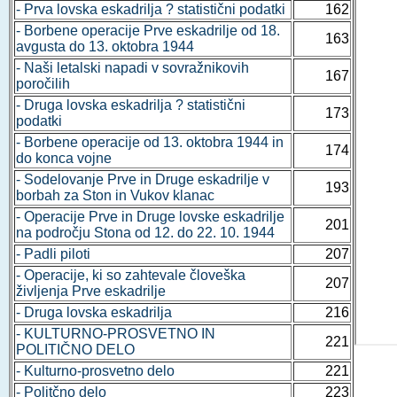
- Prva lovska eskadrilja ? statistični podatki
162
- Borbene operacije Prve eskadrilje od 18.
163
avgusta do 13. oktobra 1944
- Naši letalski napadi v sovražnikovih
167
poročilih
- Druga lovska eskadrilja ? statistični
173
podatki
- Borbene operacije od 13. oktobra 1944 in
174
do konca vojne
- Sodelovanje Prve in Druge eskadrilje v
193
borbah za Ston in Vukov klanac
- Operacije Prve in Druge lovske eskadrilje
201
na področju Stona od 12. do 22. 10. 1944
- Padli piloti
207
- Operacije, ki so zahtevale človeška
207
življenja Prve eskadrilje
- Druga lovska eskadrilja
216
- KULTURNO-PROSVETNO IN
221
POLITIČNO DELO
- Kulturno-prosvetno delo
221
- Politčno delo
223