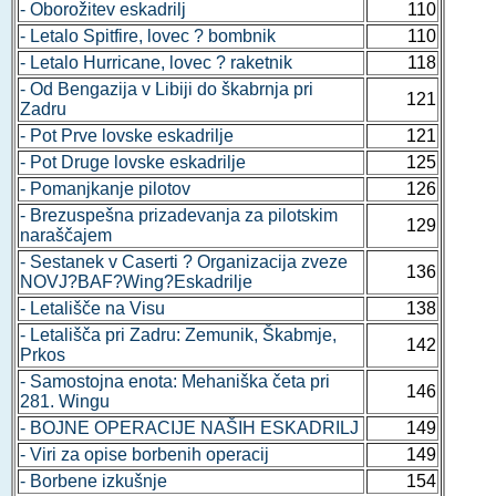
- Oborožitev eskadrilj
110
- Letalo Spitfire, lovec ? bombnik
110
- Letalo Hurricane, lovec ? raketnik
118
- Od Bengazija v Libiji do škabrnja pri
121
Zadru
- Pot Prve lovske eskadrilje
121
- Pot Druge lovske eskadrilje
125
- Pomanjkanje pilotov
126
- Brezuspešna prizadevanja za pilotskim
129
naraščajem
- Sestanek v Caserti ? Organizacija zveze
136
NOVJ?BAF?Wing?Eskadrilje
- Letališče na Visu
138
- Letališča pri Zadru: Zemunik, Škabmje,
142
Prkos
- Samostojna enota: Mehaniška četa pri
146
281. Wingu
- BOJNE OPERACIJE NAŠIH ESKADRILJ
149
- Viri za opise borbenih operacij
149
- Borbene izkušnje
154