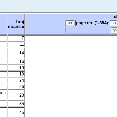
s
broj
page no: (1-354)
:
stranice
7
11
14
16
19
19
24
26
ivna
28
35
45