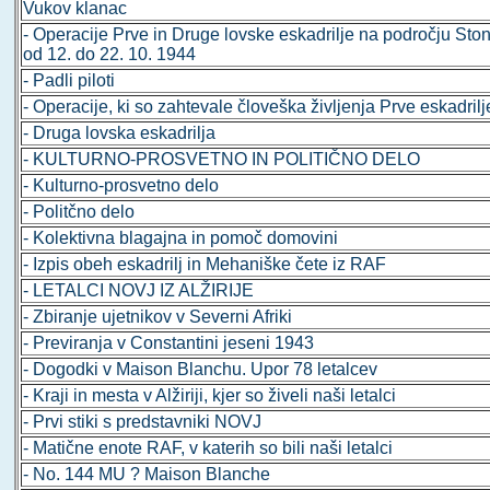
Vukov klanac
- Operacije Prve in Druge lovske eskadrilje na področju Sto
od 12. do 22. 10. 1944
- Padli piloti
- Operacije, ki so zahtevale človeška življenja Prve eskadrilj
- Druga lovska eskadrilja
- KULTURNO-PROSVETNO IN POLITIČNO DELO
- Kulturno-prosvetno delo
- Politčno delo
- Kolektivna blagajna in pomoč domovini
- Izpis obeh eskadrilj in Mehaniške čete iz RAF
- LETALCI NOVJ IZ ALŽIRIJE
- Zbiranje ujetnikov v Severni Afriki
- Previranja v Constantini jeseni 1943
- Dogodki v Maison Blanchu. Upor 78 letalcev
- Kraji in mesta v Alžiriji, kjer so živeli naši letalci
- Prvi stiki s predstavniki NOVJ
- Matične enote RAF, v katerih so bili naši letalci
- No. 144 MU ? Maison Blanche