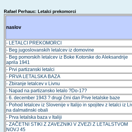
Rafael Perhauc: Letalci prekomorci
naslov
- LETALCI PREKOMORCI
- Beg jugoslovanskih letalcev iz domovine
- Beg pomorskih letalcev iz Boke Kotorske do Aleksandrije
aprila 1941
- Prvi partizanski letalci
- PRVA LETALSKA BAZA
- Zbiranje letalcev v Livnu
- Napad na partizansko letalo ?Do-17?
- 6. december 1943 ? drugi črni dan Prve letalske baze
- Pohod letalcev iz Slovenije v Italijo in spojitev z letalci iz L
na dalmatinski obali
- Prva letalska baza v Italiji
- ZAČETNI STIKI Z ZAVEZNIKI V ZVEZI Z LETALSTVOM
NOVJ 45