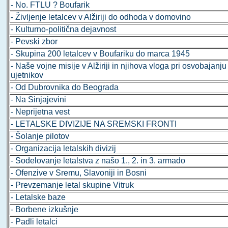
- No. FTLU ? Boufarik
- Življenje letalcev v Alžiriji do odhoda v domovino
- Kulturno-politična dejavnost
- Pevski zbor
- Skupina 200 letalcev v Boufariku do marca 1945
- Naše vojne misije v Alžiriji in njihova vloga pri osvobajanju
ujetnikov
- Od Dubrovnika do Beograda
- Na Sinjajevini
- Neprijetna vest
- LETALSKE DIVIZIJE NA SREMSKI FRONTI
- Šolanje pilotov
- Organizacija letalskih divizij
- Sodelovanje letalstva z našo 1., 2. in 3. armado
- Ofenzive v Sremu, Slavoniji in Bosni
- Prevzemanje letal skupine Vitruk
- Letalske baze
- Borbene izkušnje
- Padli letalci