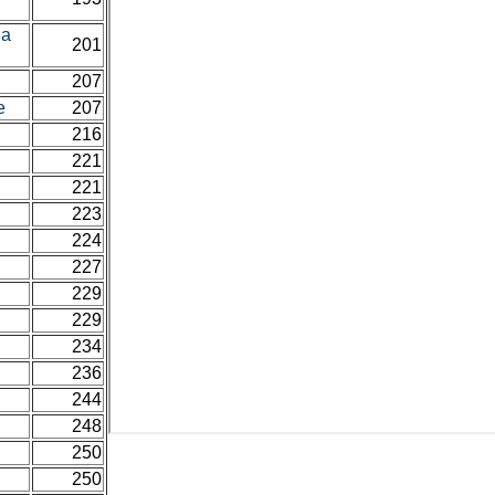
na
201
207
e
207
216
221
221
223
224
227
229
229
234
236
244
248
250
250