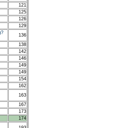
121
125
126
129
g?
136
138
142
146
149
149
154
162
163
167
173
174
193