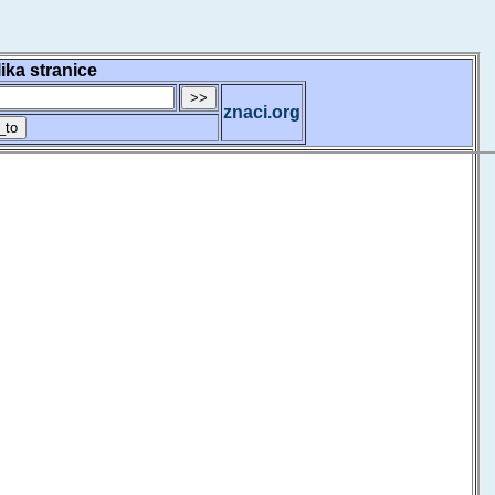
lika stranice
znaci.org