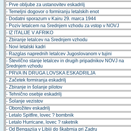
- Prve obljube za ustanovitev eskadrilj
- Temeljni dogovor o formiranju letalskih enot
- Dodatni sporazum v Kairu 29. marca 1944
- Poziv letalcem na Srednjem vzhodu za vstop v NOVJ
- IZ ITALIJE V AFRIKO
- Zbiranje letalcev na Srednjem vzhodu
- Novi letalski kadri
- Razglas naprednih letalcev Jugoslovanom v tujini
- Številčno stanje letalcev in drugih pripadnikov NOVJ na
Srednjem vzhodu
- PRVA IN DRUGA LOVSKA ESKADRILJA
- Začetek formiranja eskadrilj
- Zbiranje in šolanje pilotov
- Tehnično osebje eskadrilj
- Šolanje vezistov
- Oborožitev eskadrilj
- Letalo Spitfire, lovec ? bombnik
- Letalo Hurricane, lovec ? raketnik
- Od Bengazija v Libiji do škabrnja pri Zadru