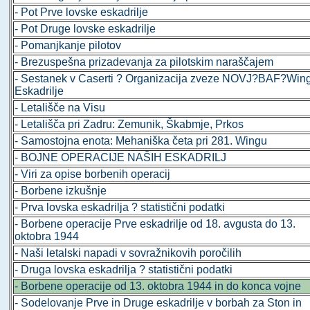
- Pot Prve lovske eskadrilje
- Pot Druge lovske eskadrilje
- Pomanjkanje pilotov
- Brezuspešna prizadevanja za pilotskim naraščajem
- Sestanek v Caserti ? Organizacija zveze NOVJ?BAF?Win
Eskadrilje
- Letališče na Visu
- Letališča pri Zadru: Zemunik, Škabmje, Prkos
- Samostojna enota: Mehaniška četa pri 281. Wingu
- BOJNE OPERACIJE NAŠIH ESKADRILJ
- Viri za opise borbenih operacij
- Borbene izkušnje
- Prva lovska eskadrilja ? statistični podatki
- Borbene operacije Prve eskadrilje od 18. avgusta do 13.
oktobra 1944
- Naši letalski napadi v sovražnikovih poročilih
- Druga lovska eskadrilja ? statistični podatki
- Borbene operacije od 13. oktobra 1944 in do konca vojne
- Sodelovanje Prve in Druge eskadrilje v borbah za Ston in