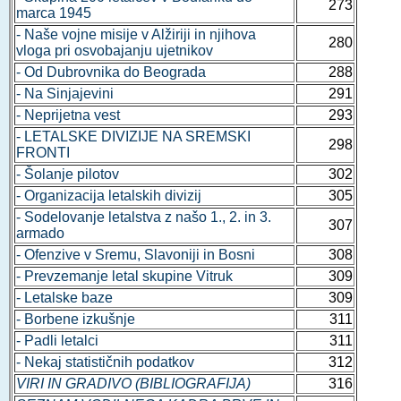
273
marca 1945
- Naše vojne misije v Alžiriji in njihova
280
vloga pri osvobajanju ujetnikov
- Od Dubrovnika do Beograda
288
- Na Sinjajevini
291
- Neprijetna vest
293
- LETALSKE DIVIZIJE NA SREMSKI
298
FRONTI
- Šolanje pilotov
302
- Organizacija letalskih divizij
305
- Sodelovanje letalstva z našo 1., 2. in 3.
307
armado
- Ofenzive v Sremu, Slavoniji in Bosni
308
- Prevzemanje letal skupine Vitruk
309
- Letalske baze
309
- Borbene izkušnje
311
- Padli letalci
311
- Nekaj statističnih podatkov
312
VIRI IN GRADIVO (BIBLIOGRAFIJA)
316