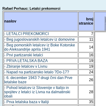
Rafael Perhauc: Letalci prekomorci
broj
naslov
stranice
- LETALCI PREKOMORCI
7
- Beg jugoslovanskih letalcev iz domovine
11
- Beg pomorskih letalcev iz Boke Kotorske
14
do Aleksandrije aprila 1941
- Prvi partizanski letalci
16
- PRVA LETALSKA BAZA
19
- Zbiranje letalcev v Livnu
19
- Napad na partizansko letalo ?Do-17?
24
- 6. december 1943 ? drugi črni dan Prve
26
letalske baze
- Pohod letalcev iz Slovenije v Italijo in
spojitev z letalci iz Livna na dalmatinski
28
obali
- Prva letalska baza v Italiji
35