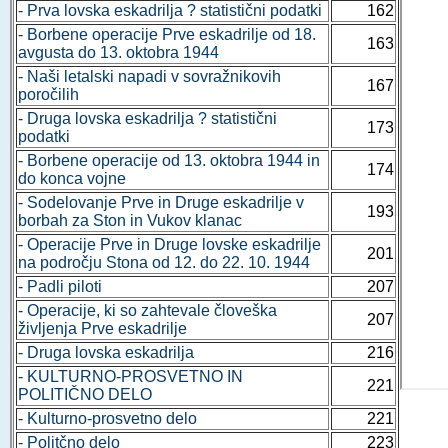
- Prva lovska eskadrilja ? statistični podatki
162
- Borbene operacije Prve eskadrilje od 18.
163
avgusta do 13. oktobra 1944
- Naši letalski napadi v sovražnikovih
167
poročilih
- Druga lovska eskadrilja ? statistični
173
podatki
- Borbene operacije od 13. oktobra 1944 in
174
do konca vojne
- Sodelovanje Prve in Druge eskadrilje v
193
borbah za Ston in Vukov klanac
- Operacije Prve in Druge lovske eskadrilje
201
na področju Stona od 12. do 22. 10. 1944
- Padli piloti
207
- Operacije, ki so zahtevale človeška
207
življenja Prve eskadrilje
- Druga lovska eskadrilja
216
- KULTURNO-PROSVETNO IN
221
POLITIČNO DELO
- Kulturno-prosvetno delo
221
- Politčno delo
223