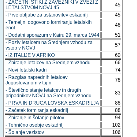
- ZAČETNI STIKI Z ZAVEZNIKI V ZVEZI Z
45
LETALSTVOM NOVJ 45
- Prve obljube za ustanovitev eskadrilj
45
- Temeljni dogovor o formiranju letalskih
48
enot
- Dodatni sporazum v Kairu 29. marca 1944
51
- Poziv letalcem na Srednjem vzhodu za
57
vstop v NOVJ
- IZ ITALIJE V AFRIKO
60
- Zbiranje letalcev na Srednjem vzhodu
66
- Novi letalski kadri
74
- Razglas naprednih letalcev
78
Jugoslovanom v tujini
- Številčno stanje letalcev in drugih
83
pripadnikov NOVJ na Srednjem vzhodu
- PRVA IN DRUGA LOVSKA ESKADRILJA
88
- Začetek formiranja eskadrilj
88
- Zbiranje in šolanje pilotov
94
- Tehnično osebje eskadrilj
102
- Šolanje vezistov
106