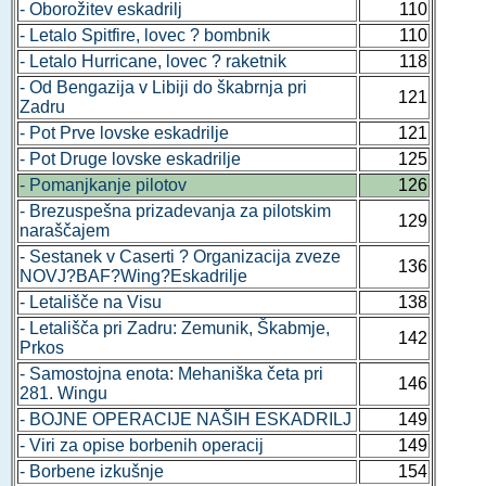
- Oborožitev eskadrilj
110
- Letalo Spitfire, lovec ? bombnik
110
- Letalo Hurricane, lovec ? raketnik
118
- Od Bengazija v Libiji do škabrnja pri
121
Zadru
- Pot Prve lovske eskadrilje
121
- Pot Druge lovske eskadrilje
125
- Pomanjkanje pilotov
126
- Brezuspešna prizadevanja za pilotskim
129
naraščajem
- Sestanek v Caserti ? Organizacija zveze
136
NOVJ?BAF?Wing?Eskadrilje
- Letališče na Visu
138
- Letališča pri Zadru: Zemunik, Škabmje,
142
Prkos
- Samostojna enota: Mehaniška četa pri
146
281. Wingu
- BOJNE OPERACIJE NAŠIH ESKADRILJ
149
- Viri za opise borbenih operacij
149
- Borbene izkušnje
154