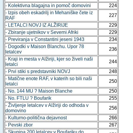
- Kolektivna blagajna in pomoč domovini
224
- Izpis obeh eskadrilj in Mehaniške čete iz
227
RAF
- LETALCI NOVJ IZ ALŽIRIJE
229
- Zbiranje ujetnikov v Severni Afriki
229
- Previranja v Constantini jeseni 1943
234
- Dogodki v Maison Blanchu. Upor 78
236
letalcev
- Kraji in mesta v Alžiriji, kjer so živeli naši
244
letalci
- Prvi stiki s predstavniki NOVJ
248
- Matične enote RAF, v katerih so bili naši
250
letalci
- No. 144 MU ? Maison Blanche
250
- No. FTLU ? Boufarik
255
- Življenje letalcev v Alžiriji do odhoda v
256
domovino
- Kulturno-politična dejavnost
266
- Pevski zbor
267
- Skupina 200 letalcev v Boufariku do