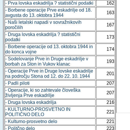
- Prva lovska eskadrilja ? statistični podatki
162
- Borbene operacije Prve eskadrilje od 18.
163
avgusta do 13. oktobra 1944
- Naši letalski napadi v sovražnikovih
167
poročilih
- Druga lovska eskadrilja ? statistični
173
podatki
- Borbene operacije od 13. oktobra 1944 in
174
do konca vojne
- Sodelovanje Prve in Druge eskadrilje v
193
borbah za Ston in Vukov klanac
- Operacije Prve in Druge lovske eskadrilje
201
na področju Stona od 12. do 22. 10. 1944
- Padli piloti
207
- Operacije, ki so zahtevale človeška
207
življenja Prve eskadrilje
- Druga lovska eskadrilja
216
- KULTURNO-PROSVETNO IN
221
POLITIČNO DELO
- Kulturno-prosvetno delo
221
- Politčno delo
223