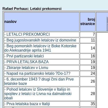
Rafael Perhauc: Letalci prekomorci
broj
naslov
stranice
- LETALCI PREKOMORCI
7
- Beg jugoslovanskih letalcev iz domovine
11
- Beg pomorskih letalcev iz Boke Kotorske
14
do Aleksandrije aprila 1941
- Prvi partizanski letalci
16
- PRVA LETALSKA BAZA
19
- Zbiranje letalcev v Livnu
19
- Napad na partizansko letalo ?Do-17?
24
- 6. december 1943 ? drugi črni dan Prve
26
letalske baze
- Pohod letalcev iz Slovenije v Italijo in
spojitev z letalci iz Livna na dalmatinski
28
obali
- Prva letalska baza v Italiji
35