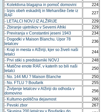
- Kolektivna blagajna in pomoč domovini
224
- Izpis obeh eskadrilj in Mehaniške čete iz
227
RAF
- LETALCI NOVJ IZ ALŽIRIJE
229
- Zbiranje ujetnikov v Severni Afriki
229
- Previranja v Constantini jeseni 1943
234
- Dogodki v Maison Blanchu. Upor 78
236
letalcev
- Kraji in mesta v Alžiriji, kjer so živeli naši
244
letalci
- Prvi stiki s predstavniki NOVJ
248
- Matične enote RAF, v katerih so bili naši
250
letalci
- No. 144 MU ? Maison Blanche
250
- No. FTLU ? Boufarik
255
- Življenje letalcev v Alžiriji do odhoda v
256
domovino
- Kulturno-politična dejavnost
266
- Pevski zbor
267
- Skupina 200 letalcev v Boufariku do