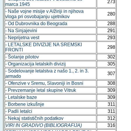
273
marca 1945
- Naše vojne misije v Alžiriji in njihova
280
vloga pri osvobajanju ujetnikov
- Od Dubrovnika do Beograda
288
- Na Sinjajevini
291
- Neprijetna vest
293
- LETALSKE DIVIZIJE NA SREMSKI
298
FRONTI
- Šolanje pilotov
302
- Organizacija letalskih divizij
305
- Sodelovanje letalstva z našo 1., 2. in 3.
307
armado
- Ofenzive v Sremu, Slavoniji in Bosni
308
- Prevzemanje letal skupine Vitruk
309
- Letalske baze
309
- Borbene izkušnje
311
- Padli letalci
311
- Nekaj statističnih podatkov
312
VIRI IN GRADIVO (BIBLIOGRAFIJA)
316