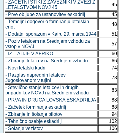
- ZAČETNI STIKI Z ZAVEZNIKI V ZVEZI Z
45
LETALSTVOM NOVJ 45
- Prve obljube za ustanovitev eskadrilj
45
- Temeljni dogovor o formiranju letalskih
48
enot
- Dodatni sporazum v Kairu 29. marca 1944
51
- Poziv letalcem na Srednjem vzhodu za
57
vstop v NOVJ
- IZ ITALIJE V AFRIKO
60
- Zbiranje letalcev na Srednjem vzhodu
66
- Novi letalski kadri
74
- Razglas naprednih letalcev
78
Jugoslovanom v tujini
- Številčno stanje letalcev in drugih
83
pripadnikov NOVJ na Srednjem vzhodu
- PRVA IN DRUGA LOVSKA ESKADRILJA
88
- Začetek formiranja eskadrilj
88
- Zbiranje in šolanje pilotov
94
- Tehnično osebje eskadrilj
102
- Šolanje vezistov
106