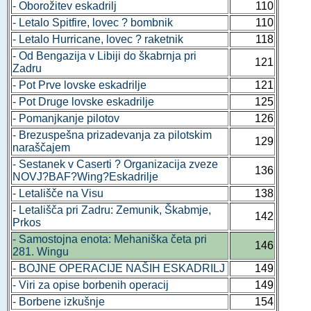
- Oborožitev eskadrilj
110
- Letalo Spitfire, lovec ? bombnik
110
- Letalo Hurricane, lovec ? raketnik
118
- Od Bengazija v Libiji do škabrnja pri
121
Zadru
- Pot Prve lovske eskadrilje
121
- Pot Druge lovske eskadrilje
125
- Pomanjkanje pilotov
126
- Brezuspešna prizadevanja za pilotskim
129
naraščajem
- Sestanek v Caserti ? Organizacija zveze
136
NOVJ?BAF?Wing?Eskadrilje
- Letališče na Visu
138
- Letališča pri Zadru: Zemunik, Škabmje,
142
Prkos
- Samostojna enota: Mehaniška četa pri
146
281. Wingu
- BOJNE OPERACIJE NAŠIH ESKADRILJ
149
- Viri za opise borbenih operacij
149
- Borbene izkušnje
154