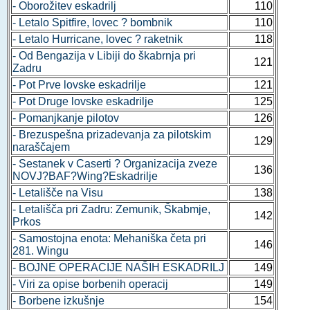
- Oborožitev eskadrilj
110
- Letalo Spitfire, lovec ? bombnik
110
- Letalo Hurricane, lovec ? raketnik
118
- Od Bengazija v Libiji do škabrnja pri
121
Zadru
- Pot Prve lovske eskadrilje
121
- Pot Druge lovske eskadrilje
125
- Pomanjkanje pilotov
126
- Brezuspešna prizadevanja za pilotskim
129
naraščajem
- Sestanek v Caserti ? Organizacija zveze
136
NOVJ?BAF?Wing?Eskadrilje
- Letališče na Visu
138
- Letališča pri Zadru: Zemunik, Škabmje,
142
Prkos
- Samostojna enota: Mehaniška četa pri
146
281. Wingu
- BOJNE OPERACIJE NAŠIH ESKADRILJ
149
- Viri za opise borbenih operacij
149
- Borbene izkušnje
154