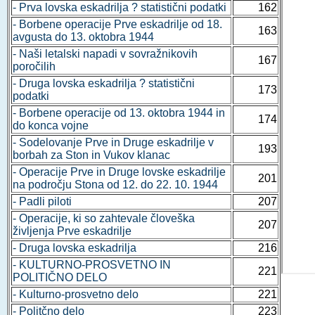
- Prva lovska eskadrilja ? statistični podatki
162
- Borbene operacije Prve eskadrilje od 18.
163
avgusta do 13. oktobra 1944
- Naši letalski napadi v sovražnikovih
167
poročilih
- Druga lovska eskadrilja ? statistični
173
podatki
- Borbene operacije od 13. oktobra 1944 in
174
do konca vojne
- Sodelovanje Prve in Druge eskadrilje v
193
borbah za Ston in Vukov klanac
- Operacije Prve in Druge lovske eskadrilje
201
na področju Stona od 12. do 22. 10. 1944
- Padli piloti
207
- Operacije, ki so zahtevale človeška
207
življenja Prve eskadrilje
- Druga lovska eskadrilja
216
- KULTURNO-PROSVETNO IN
221
POLITIČNO DELO
- Kulturno-prosvetno delo
221
- Politčno delo
223