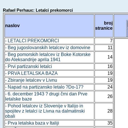
Rafael Perhauc: Letalci prekomorci
broj
naslov
stranice
- LETALCI PREKOMORCI
7
- Beg jugoslovanskih letalcev iz domovine
11
- Beg pomorskih letalcev iz Boke Kotorske
14
do Aleksandrije aprila 1941
- Prvi partizanski letalci
16
- PRVA LETALSKA BAZA
19
- Zbiranje letalcev v Livnu
19
- Napad na partizansko letalo ?Do-17?
24
- 6. december 1943 ? drugi črni dan Prve
26
letalske baze
- Pohod letalcev iz Slovenije v Italijo in
spojitev z letalci iz Livna na dalmatinski
28
obali
- Prva letalska baza v Italiji
35