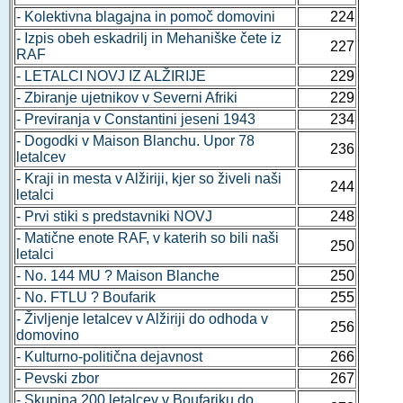
- Kolektivna blagajna in pomoč domovini
224
- Izpis obeh eskadrilj in Mehaniške čete iz
227
RAF
- LETALCI NOVJ IZ ALŽIRIJE
229
- Zbiranje ujetnikov v Severni Afriki
229
- Previranja v Constantini jeseni 1943
234
- Dogodki v Maison Blanchu. Upor 78
236
letalcev
- Kraji in mesta v Alžiriji, kjer so živeli naši
244
letalci
- Prvi stiki s predstavniki NOVJ
248
- Matične enote RAF, v katerih so bili naši
250
letalci
- No. 144 MU ? Maison Blanche
250
- No. FTLU ? Boufarik
255
- Življenje letalcev v Alžiriji do odhoda v
256
domovino
- Kulturno-politična dejavnost
266
- Pevski zbor
267
- Skupina 200 letalcev v Boufariku do