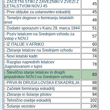
- ZAČETNI STIKI Z ZAVEZNIKI V ZVEZI Z
45
LETALSTVOM NOVJ 45
- Prve obljube za ustanovitev eskadrilj
45
- Temeljni dogovor o formiranju letalskih
48
enot
- Dodatni sporazum v Kairu 29. marca 1944
51
- Poziv letalcem na Srednjem vzhodu za
57
vstop v NOVJ
- IZ ITALIJE V AFRIKO
60
- Zbiranje letalcev na Srednjem vzhodu
66
- Novi letalski kadri
74
- Razglas naprednih letalcev
78
Jugoslovanom v tujini
- Številčno stanje letalcev in drugih
83
pripadnikov NOVJ na Srednjem vzhodu
- PRVA IN DRUGA LOVSKA ESKADRILJA
88
- Začetek formiranja eskadrilj
88
- Zbiranje in šolanje pilotov
94
- Tehnično osebje eskadrilj
102
- Šolanje vezistov
106