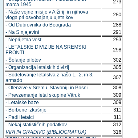
273
marca 1945
- Naše vojne misije v Alžiriji in njihova
280
vloga pri osvobajanju ujetnikov
- Od Dubrovnika do Beograda
288
- Na Sinjajevini
291
- Neprijetna vest
293
- LETALSKE DIVIZIJE NA SREMSKI
298
FRONTI
- Šolanje pilotov
302
- Organizacija letalskih divizij
305
- Sodelovanje letalstva z našo 1., 2. in 3.
307
armado
- Ofenzive v Sremu, Slavoniji in Bosni
308
- Prevzemanje letal skupine Vitruk
309
- Letalske baze
309
- Borbene izkušnje
311
- Padli letalci
311
- Nekaj statističnih podatkov
312
VIRI IN GRADIVO (BIBLIOGRAFIJA)
316