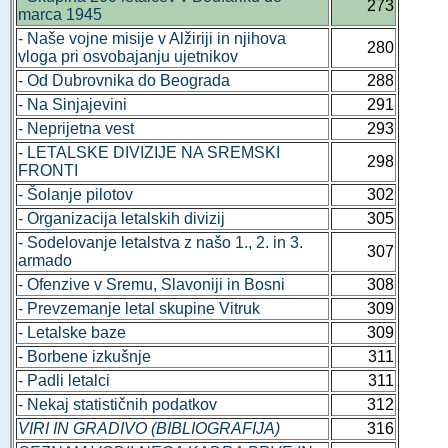
273
marca 1945
- Naše vojne misije v Alžiriji in njihova
280
vloga pri osvobajanju ujetnikov
- Od Dubrovnika do Beograda
288
- Na Sinjajevini
291
- Neprijetna vest
293
- LETALSKE DIVIZIJE NA SREMSKI
298
FRONTI
- Šolanje pilotov
302
- Organizacija letalskih divizij
305
- Sodelovanje letalstva z našo 1., 2. in 3.
307
armado
- Ofenzive v Sremu, Slavoniji in Bosni
308
- Prevzemanje letal skupine Vitruk
309
- Letalske baze
309
- Borbene izkušnje
311
- Padli letalci
311
- Nekaj statističnih podatkov
312
VIRI IN GRADIVO (BIBLIOGRAFIJA)
316