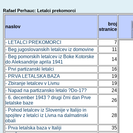
Rafael Perhauc: Letalci prekomorci
broj
naslov
stranice
- LETALCI PREKOMORCI
7
- Beg jugoslovanskih letalcev iz domovine
11
- Beg pomorskih letalcev iz Boke Kotorske
14
do Aleksandrije aprila 1941
- Prvi partizanski letalci
16
- PRVA LETALSKA BAZA
19
- Zbiranje letalcev v Livnu
19
- Napad na partizansko letalo ?Do-17?
24
- 6. december 1943 ? drugi črni dan Prve
26
letalske baze
- Pohod letalcev iz Slovenije v Italijo in
spojitev z letalci iz Livna na dalmatinski
28
obali
- Prva letalska baza v Italiji
35