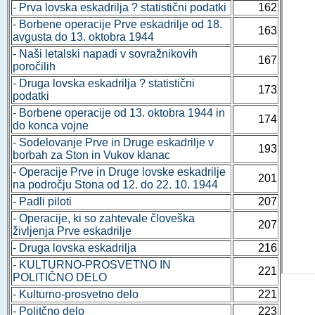
- Prva lovska eskadrilja ? statistični podatki
162
- Borbene operacije Prve eskadrilje od 18.
163
avgusta do 13. oktobra 1944
- Naši letalski napadi v sovražnikovih
167
poročilih
- Druga lovska eskadrilja ? statistični
173
podatki
- Borbene operacije od 13. oktobra 1944 in
174
do konca vojne
- Sodelovanje Prve in Druge eskadrilje v
193
borbah za Ston in Vukov klanac
- Operacije Prve in Druge lovske eskadrilje
201
na področju Stona od 12. do 22. 10. 1944
- Padli piloti
207
- Operacije, ki so zahtevale človeška
207
življenja Prve eskadrilje
- Druga lovska eskadrilja
216
- KULTURNO-PROSVETNO IN
221
POLITIČNO DELO
- Kulturno-prosvetno delo
221
- Politčno delo
223