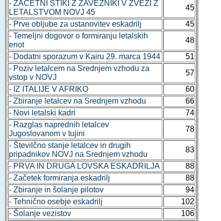
- ZAČETNI STIKI Z ZAVEZNIKI V ZVEZI Z
45
LETALSTVOM NOVJ 45
- Prve obljube za ustanovitev eskadrilj
45
- Temeljni dogovor o formiranju letalskih
48
enot
- Dodatni sporazum v Kairu 29. marca 1944
51
- Poziv letalcem na Srednjem vzhodu za
57
vstop v NOVJ
- IZ ITALIJE V AFRIKO
60
- Zbiranje letalcev na Srednjem vzhodu
66
- Novi letalski kadri
74
- Razglas naprednih letalcev
78
Jugoslovanom v tujini
- Številčno stanje letalcev in drugih
83
pripadnikov NOVJ na Srednjem vzhodu
- PRVA IN DRUGA LOVSKA ESKADRILJA
88
- Začetek formiranja eskadrilj
88
- Zbiranje in šolanje pilotov
94
- Tehnično osebje eskadrilj
102
- Šolanje vezistov
106