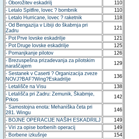
- Oborožitev eskadrilj
110
- Letalo Spitfire, lovec ? bombnik
110
- Letalo Hurricane, lovec ? raketnik
118
- Od Bengazija v Libiji do škabrnja pri
121
Zadru
- Pot Prve lovske eskadrilje
121
- Pot Druge lovske eskadrilje
125
- Pomanjkanje pilotov
126
- Brezuspešna prizadevanja za pilotskim
129
naraščajem
- Sestanek v Caserti ? Organizacija zveze
136
NOVJ?BAF?Wing?Eskadrilje
- Letališče na Visu
138
- Letališča pri Zadru: Zemunik, Škabmje,
142
Prkos
- Samostojna enota: Mehaniška četa pri
146
281. Wingu
- BOJNE OPERACIJE NAŠIH ESKADRILJ
149
- Viri za opise borbenih operacij
149
- Borbene izkušnje
154