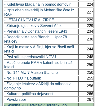
- Kolektivna blagajna in pomoč domovini
224
- Izpis obeh eskadrilj in Mehaniške čete iz
227
RAF
- LETALCI NOVJ IZ ALŽIRIJE
229
- Zbiranje ujetnikov v Severni Afriki
229
- Previranja v Constantini jeseni 1943
234
- Dogodki v Maison Blanchu. Upor 78
236
letalcev
- Kraji in mesta v Alžiriji, kjer so živeli naši
244
letalci
- Prvi stiki s predstavniki NOVJ
248
- Matične enote RAF, v katerih so bili naši
250
letalci
- No. 144 MU ? Maison Blanche
250
- No. FTLU ? Boufarik
255
- Življenje letalcev v Alžiriji do odhoda v
256
domovino
- Kulturno-politična dejavnost
266
- Pevski zbor
267
- Skupina 200 letalcev v Boufariku do