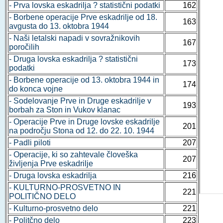
- Prva lovska eskadrilja ? statistični podatki
162
- Borbene operacije Prve eskadrilje od 18.
163
avgusta do 13. oktobra 1944
- Naši letalski napadi v sovražnikovih
167
poročilih
- Druga lovska eskadrilja ? statistični
173
podatki
- Borbene operacije od 13. oktobra 1944 in
174
do konca vojne
- Sodelovanje Prve in Druge eskadrilje v
193
borbah za Ston in Vukov klanac
- Operacije Prve in Druge lovske eskadrilje
201
na področju Stona od 12. do 22. 10. 1944
- Padli piloti
207
- Operacije, ki so zahtevale človeška
207
življenja Prve eskadrilje
- Druga lovska eskadrilja
216
- KULTURNO-PROSVETNO IN
221
POLITIČNO DELO
- Kulturno-prosvetno delo
221
- Politčno delo
223