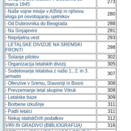
273
marca 1945
- Naše vojne misije v Alžiriji in njihova
280
vloga pri osvobajanju ujetnikov
- Od Dubrovnika do Beograda
288
- Na Sinjajevini
291
- Neprijetna vest
293
- LETALSKE DIVIZIJE NA SREMSKI
298
FRONTI
- Šolanje pilotov
302
- Organizacija letalskih divizij
305
- Sodelovanje letalstva z našo 1., 2. in 3.
307
armado
- Ofenzive v Sremu, Slavoniji in Bosni
308
- Prevzemanje letal skupine Vitruk
309
- Letalske baze
309
- Borbene izkušnje
311
- Padli letalci
311
- Nekaj statističnih podatkov
312
VIRI IN GRADIVO (BIBLIOGRAFIJA)
316