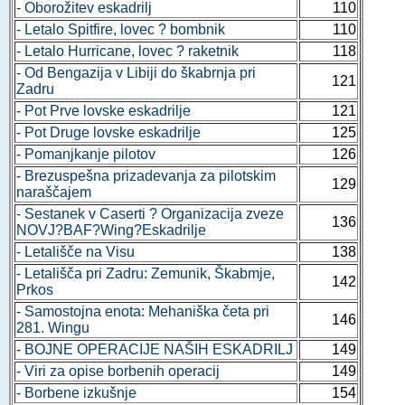
- Oborožitev eskadrilj
110
- Letalo Spitfire, lovec ? bombnik
110
- Letalo Hurricane, lovec ? raketnik
118
- Od Bengazija v Libiji do škabrnja pri
121
Zadru
- Pot Prve lovske eskadrilje
121
- Pot Druge lovske eskadrilje
125
- Pomanjkanje pilotov
126
- Brezuspešna prizadevanja za pilotskim
129
naraščajem
- Sestanek v Caserti ? Organizacija zveze
136
NOVJ?BAF?Wing?Eskadrilje
- Letališče na Visu
138
- Letališča pri Zadru: Zemunik, Škabmje,
142
Prkos
- Samostojna enota: Mehaniška četa pri
146
281. Wingu
- BOJNE OPERACIJE NAŠIH ESKADRILJ
149
- Viri za opise borbenih operacij
149
- Borbene izkušnje
154