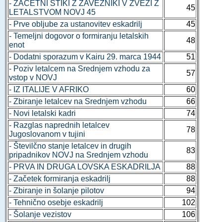
- ZAČETNI STIKI Z ZAVEZNIKI V ZVEZI Z
45
LETALSTVOM NOVJ 45
- Prve obljube za ustanovitev eskadrilj
45
- Temeljni dogovor o formiranju letalskih
48
enot
- Dodatni sporazum v Kairu 29. marca 1944
51
- Poziv letalcem na Srednjem vzhodu za
57
vstop v NOVJ
- IZ ITALIJE V AFRIKO
60
- Zbiranje letalcev na Srednjem vzhodu
66
- Novi letalski kadri
74
- Razglas naprednih letalcev
78
Jugoslovanom v tujini
- Številčno stanje letalcev in drugih
83
pripadnikov NOVJ na Srednjem vzhodu
- PRVA IN DRUGA LOVSKA ESKADRILJA
88
- Začetek formiranja eskadrilj
88
- Zbiranje in šolanje pilotov
94
- Tehnično osebje eskadrilj
102
- Šolanje vezistov
106