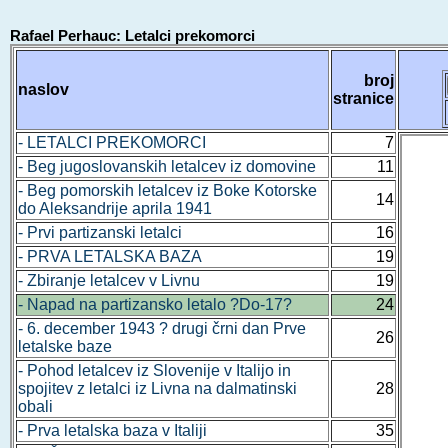
Rafael Perhauc: Letalci prekomorci
broj
naslov
stranice
- LETALCI PREKOMORCI
7
- Beg jugoslovanskih letalcev iz domovine
11
- Beg pomorskih letalcev iz Boke Kotorske
14
do Aleksandrije aprila 1941
- Prvi partizanski letalci
16
- PRVA LETALSKA BAZA
19
- Zbiranje letalcev v Livnu
19
- Napad na partizansko letalo ?Do-17?
24
- 6. december 1943 ? drugi črni dan Prve
26
letalske baze
- Pohod letalcev iz Slovenije v Italijo in
spojitev z letalci iz Livna na dalmatinski
28
obali
- Prva letalska baza v Italiji
35