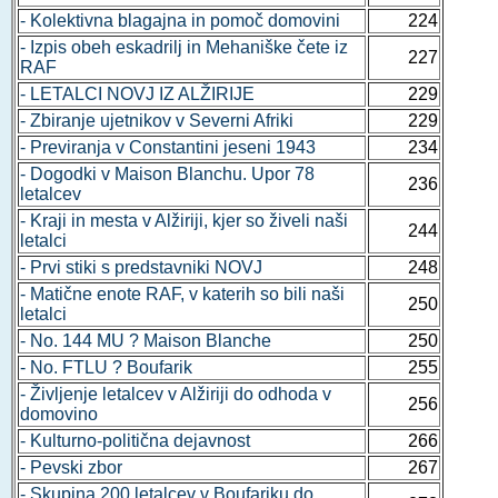
- Kolektivna blagajna in pomoč domovini
224
- Izpis obeh eskadrilj in Mehaniške čete iz
227
RAF
- LETALCI NOVJ IZ ALŽIRIJE
229
- Zbiranje ujetnikov v Severni Afriki
229
- Previranja v Constantini jeseni 1943
234
- Dogodki v Maison Blanchu. Upor 78
236
letalcev
- Kraji in mesta v Alžiriji, kjer so živeli naši
244
letalci
- Prvi stiki s predstavniki NOVJ
248
- Matične enote RAF, v katerih so bili naši
250
letalci
- No. 144 MU ? Maison Blanche
250
- No. FTLU ? Boufarik
255
- Življenje letalcev v Alžiriji do odhoda v
256
domovino
- Kulturno-politična dejavnost
266
- Pevski zbor
267
- Skupina 200 letalcev v Boufariku do