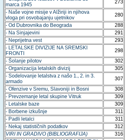
273
marca 1945
- Naše vojne misije v Alžiriji in njihova
280
vloga pri osvobajanju ujetnikov
- Od Dubrovnika do Beograda
288
- Na Sinjajevini
291
- Neprijetna vest
293
- LETALSKE DIVIZIJE NA SREMSKI
298
FRONTI
- Šolanje pilotov
302
- Organizacija letalskih divizij
305
- Sodelovanje letalstva z našo 1., 2. in 3.
307
armado
- Ofenzive v Sremu, Slavoniji in Bosni
308
- Prevzemanje letal skupine Vitruk
309
- Letalske baze
309
- Borbene izkušnje
311
- Padli letalci
311
- Nekaj statističnih podatkov
312
VIRI IN GRADIVO (BIBLIOGRAFIJA)
316