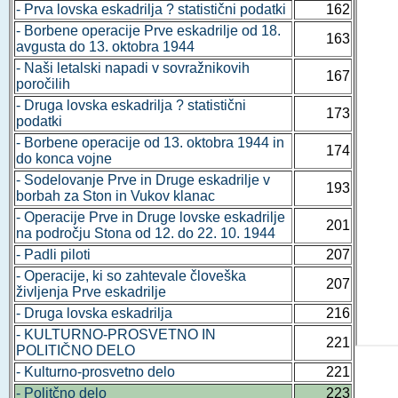
- Prva lovska eskadrilja ? statistični podatki
162
- Borbene operacije Prve eskadrilje od 18.
163
avgusta do 13. oktobra 1944
- Naši letalski napadi v sovražnikovih
167
poročilih
- Druga lovska eskadrilja ? statistični
173
podatki
- Borbene operacije od 13. oktobra 1944 in
174
do konca vojne
- Sodelovanje Prve in Druge eskadrilje v
193
borbah za Ston in Vukov klanac
- Operacije Prve in Druge lovske eskadrilje
201
na področju Stona od 12. do 22. 10. 1944
- Padli piloti
207
- Operacije, ki so zahtevale človeška
207
življenja Prve eskadrilje
- Druga lovska eskadrilja
216
- KULTURNO-PROSVETNO IN
221
POLITIČNO DELO
- Kulturno-prosvetno delo
221
- Politčno delo
223