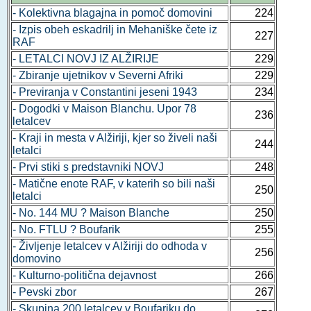
- Kolektivna blagajna in pomoč domovini
224
- Izpis obeh eskadrilj in Mehaniške čete iz
227
RAF
- LETALCI NOVJ IZ ALŽIRIJE
229
- Zbiranje ujetnikov v Severni Afriki
229
- Previranja v Constantini jeseni 1943
234
- Dogodki v Maison Blanchu. Upor 78
236
letalcev
- Kraji in mesta v Alžiriji, kjer so živeli naši
244
letalci
- Prvi stiki s predstavniki NOVJ
248
- Matične enote RAF, v katerih so bili naši
250
letalci
- No. 144 MU ? Maison Blanche
250
- No. FTLU ? Boufarik
255
- Življenje letalcev v Alžiriji do odhoda v
256
domovino
- Kulturno-politična dejavnost
266
- Pevski zbor
267
- Skupina 200 letalcev v Boufariku do