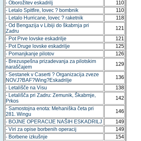
- Oborožitev eskadrilj
110
- Letalo Spitfire, lovec ? bombnik
110
- Letalo Hurricane, lovec ? raketnik
118
- Od Bengazija v Libiji do škabrnja pri
121
Zadru
- Pot Prve lovske eskadrilje
121
- Pot Druge lovske eskadrilje
125
- Pomanjkanje pilotov
126
- Brezuspešna prizadevanja za pilotskim
129
naraščajem
- Sestanek v Caserti ? Organizacija zveze
136
NOVJ?BAF?Wing?Eskadrilje
- Letališče na Visu
138
- Letališča pri Zadru: Zemunik, Škabmje,
142
Prkos
- Samostojna enota: Mehaniška četa pri
146
281. Wingu
- BOJNE OPERACIJE NAŠIH ESKADRILJ
149
- Viri za opise borbenih operacij
149
- Borbene izkušnje
154