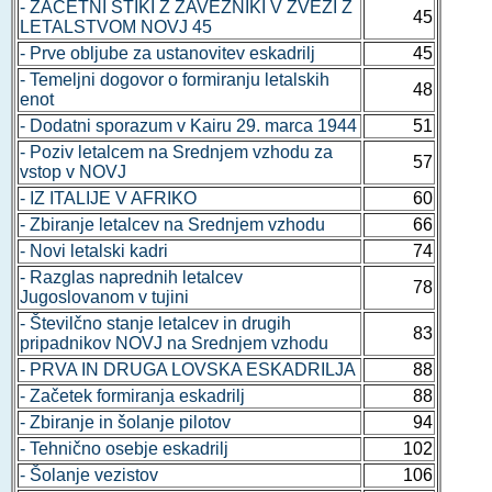
- ZAČETNI STIKI Z ZAVEZNIKI V ZVEZI Z
45
LETALSTVOM NOVJ 45
- Prve obljube za ustanovitev eskadrilj
45
- Temeljni dogovor o formiranju letalskih
48
enot
- Dodatni sporazum v Kairu 29. marca 1944
51
- Poziv letalcem na Srednjem vzhodu za
57
vstop v NOVJ
- IZ ITALIJE V AFRIKO
60
- Zbiranje letalcev na Srednjem vzhodu
66
- Novi letalski kadri
74
- Razglas naprednih letalcev
78
Jugoslovanom v tujini
- Številčno stanje letalcev in drugih
83
pripadnikov NOVJ na Srednjem vzhodu
- PRVA IN DRUGA LOVSKA ESKADRILJA
88
- Začetek formiranja eskadrilj
88
- Zbiranje in šolanje pilotov
94
- Tehnično osebje eskadrilj
102
- Šolanje vezistov
106