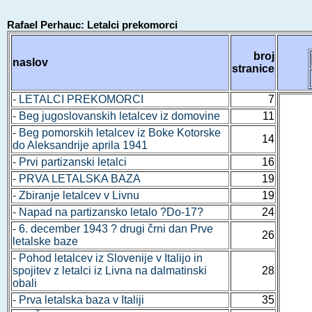
Rafael Perhauc: Letalci prekomorci
broj
naslov
stranice
- LETALCI PREKOMORCI
7
- Beg jugoslovanskih letalcev iz domovine
11
- Beg pomorskih letalcev iz Boke Kotorske
14
do Aleksandrije aprila 1941
- Prvi partizanski letalci
16
- PRVA LETALSKA BAZA
19
- Zbiranje letalcev v Livnu
19
- Napad na partizansko letalo ?Do-17?
24
- 6. december 1943 ? drugi črni dan Prve
26
letalske baze
- Pohod letalcev iz Slovenije v Italijo in
spojitev z letalci iz Livna na dalmatinski
28
obali
- Prva letalska baza v Italiji
35