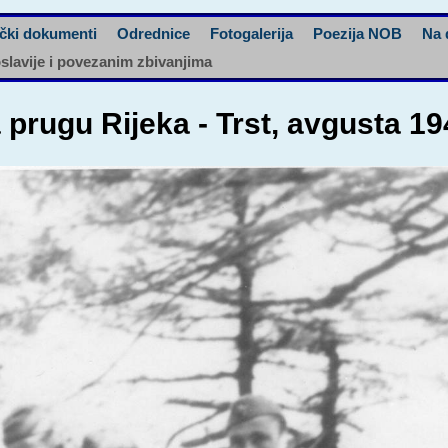
čki dokumenti
Odrednice
Fotogalerija
Poezija NOB
Na 
oslavije i povezanim zbivanjima
a prugu Rijeka - Trst, avgusta 19