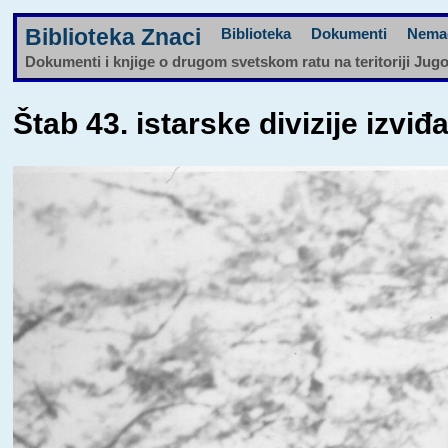
Biblioteka Znaci
Biblioteka
Dokumenti
Nema
Dokumenti i knjige o drugom svetskom ratu na teritoriji Jug
Štab 43. istarske divizije izviđ