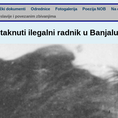
čki dokumenti
Odrednice
Fotogalerija
Poezija NOB
Na 
oslavije i povezanim zbivanjima
taknuti ilegalni radnik u Banjal