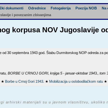
čki dokumenti
Odrednice
Fotogalerija
Poezija NOB
Na 
oslavije i povezanim zbivanjima
og korpusa NOV Jugoslavije o
d 30 septembra 1943 god. Štabu Durmitorskog NOP odreda za pojačan
ratu,
BORBE U CRNOJ GORI, knjiga 5 - januar-oktobar 1943.
, tom 
J
★
Borbe u Crnoj Gori 1943.
★
Mobilizacija u oslobodilačkom ratu
★
ugi arhivski materijali su u javnom vlasništvu, ukoliko