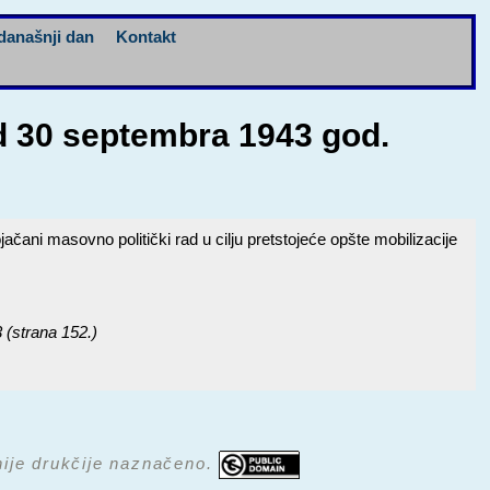
današnji dan
Kontakt
d 30 septembra 1943 god.
i masovno politički rad u cilju pretstojeće opšte mobilizacije
3 (strana 152.)
 nije drukčije naznačeno.