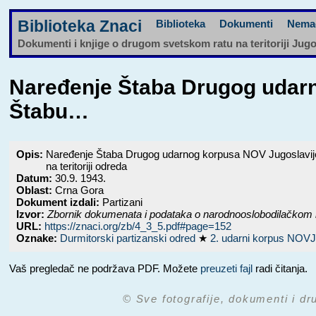
Biblioteka Znaci
Biblioteka
Dokumenti
Nema
Dokumenti i knjige o drugom svetskom ratu na teritoriji Jug
Naređenje Štaba Drugog udarn
Štabu…
Opis:
Naređenje Štaba Drugog udarnog korpusa NOV Jugoslavije o
na teritoriji odreda
Datum:
30.9. 1943.
Oblast:
Crna Gora
Dokument izdali:
Partizani
Izvor:
Zbornik dokumenata i podataka o narodnooslobodilačkom 
URL:
https://znaci.org/zb/4_3_5.pdf#page=152
Oznake:
Durmitorski partizanski odred
★
2. udarni korpus NOV
Vaš pregledač ne podržava PDF. Možete
preuzeti fajl
radi čitanja.
© Sve fotografije, dokumenti i dr