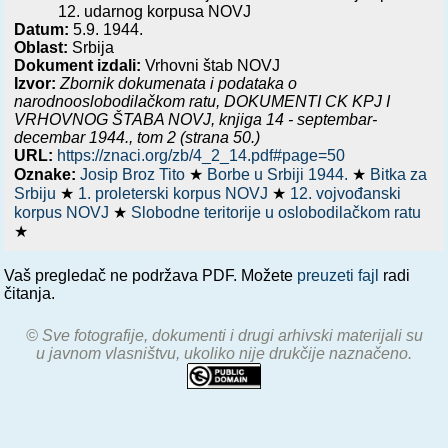
12. udarnog korpusa NOVJ
Datum:
5.9. 1944.
Oblast:
Srbija
Dokument izdali:
Vrhovni štab NOVJ
Izvor:
Zbornik dokumenata i podataka o
narodnooslobodilačkom ratu,
DOKUMENTI CK KPJ I
VRHOVNOG ŠTABA NOVJ, knjiga 14 - septembar-
decembar 1944.
, tom 2 (strana 50.)
URL:
https://znaci.org/zb/4_2_14.pdf#page=50
Oznake:
Josip Broz Tito
★
Borbe u Srbiji 1944.
★
Bitka za
Srbiju
★
1. proleterski korpus NOVJ
★
12. vojvođanski
korpus NOVJ
★
Slobodne teritorije u oslobodilačkom ratu
★
Vaš pregledač ne podržava PDF. Možete
preuzeti fajl
radi
čitanja.
© Sve fotografije, dokumenti i drugi arhivski materijali su
u javnom vlasništvu, ukoliko nije drukčije naznačeno.