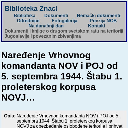
Biblioteka Znaci
Biblioteka
Dokumenti
Nemački dokumenti
Odrednice
Fotogalerija
Poezija NOB
Na današnji dan
Kontakt
Dokumenti i knjige o drugom svetskom ratu na teritoriji
Jugoslavije i povezanim zbivanjima
Naređenje Vrhovnog
komandanta NOV i POJ od
5. septembra 1944. Štabu 1.
proleterskog korpusa
NOVJ…
Opis:
Naređenje Vrhovnog komandanta NOV i POJ od 5.
septembra 1944. Štabu 1. proleterskog korpusa
NOVJ za obezbeđenje oslobođene teritorije i prihvat