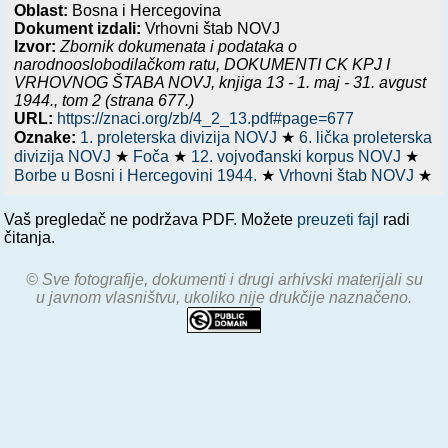
Oblast:
Bosna i Hercegovina
Dokument izdali:
Vrhovni štab NOVJ
Izvor:
Zbornik dokumenata i podataka o
narodnooslobodilačkom ratu,
DOKUMENTI CK KPJ I
VRHOVNOG ŠTABA NOVJ, knjiga 13 - 1. maj - 31. avgust
1944.
, tom 2 (strana 677.)
URL:
https://znaci.org/zb/4_2_13.pdf#page=677
Oznake:
1. proleterska divizija NOVJ
★
6. lička proleterska
divizija NOVJ
★
Foča
★
12. vojvođanski korpus NOVJ
★
Borbe u Bosni i Hercegovini 1944.
★
Vrhovni štab NOVJ
★
Vaš pregledač ne podržava PDF. Možete
preuzeti fajl
radi
čitanja.
© Sve fotografije, dokumenti i drugi arhivski materijali su
u javnom vlasništvu, ukoliko nije drukčije naznačeno.