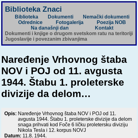
Biblioteka Znaci
Biblioteka
Dokumenti
Nemački dokumenti
Odrednice
Fotogalerija
Poezija NOB
Na današnji dan
Kontakt
Dokumenti i knjige o drugom svetskom ratu na teritoriji
Jugoslavije i povezanim zbivanjima
Naređenje Vrhovnog štaba
NOV i POJ od 11. avgusta
1944. Štabu 1. proleterske
divizije da delom…
Opis:
Naređenje Vrhovnog štaba NOV i POJ od 11.
avgusta 1944. Štabu 1. proleterske divizije da delom
snaga prihvati kod Foče 6 ličku proletersku diviziju
Nikola Tesla i 12. korpus NOVJ
Datum:
11.8. 1944.