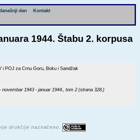
današnji dan
Kontakt
anuara 1944. Štabu 2. korpusa
V i POJ za Crnu Goru, Boku i Sandžak
ovembar 1943 - januar 1944.
, tom 2 (strana 328.)
 nije drukčije naznačeno.