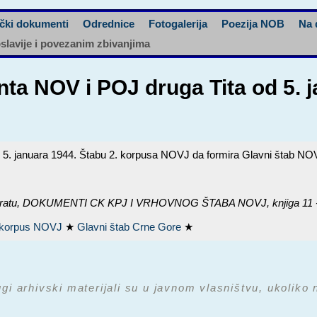
čki dokumenti
Odrednice
Fotogalerija
Poezija NOB
Na 
oslavije i povezanim zbivanjima
a NOV i POJ druga Tita od 5. j
5. januara 1944. Štabu 2. korpusa NOVJ da formira Glavni štab NO
ratu,
DOKUMENTI CK KPJ I VRHOVNOG ŠTABA NOVJ, knjiga 11 - n
i korpus NOVJ
★
Glavni štab Crne Gore
★
ugi arhivski materijali su u javnom vlasništvu, ukoliko