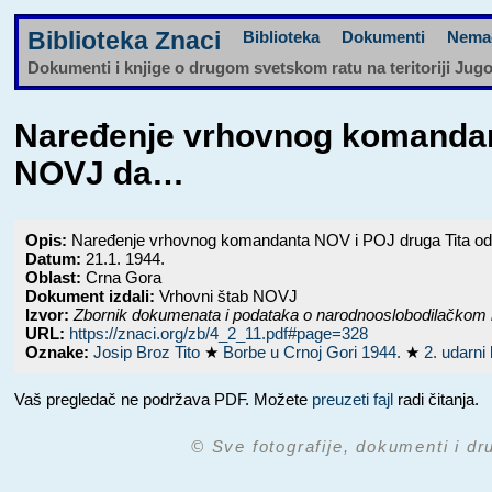
Biblioteka Znaci
Biblioteka
Dokumenti
Nema
Dokumenti i knjige o drugom svetskom ratu na teritoriji Jug
Naređenje vrhovnog komandant
NOVJ da…
Opis:
Naređenje vrhovnog komandanta NOV i POJ druga Tita od 
Datum:
21.1. 1944.
Oblast:
Crna Gora
Dokument izdali:
Vrhovni štab NOVJ
Izvor:
Zbornik dokumenata i podataka o narodnooslobodilačkom 
URL:
https://znaci.org/zb/4_2_11.pdf#page=328
Oznake:
Josip Broz Tito
★
Borbe u Crnoj Gori 1944.
★
2. udarn
Vaš pregledač ne podržava PDF. Možete
preuzeti fajl
radi čitanja.
© Sve fotografije, dokumenti i dr