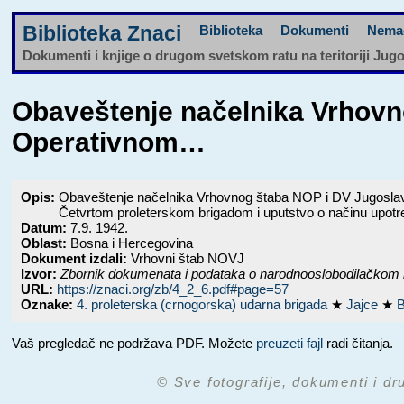
Biblioteka Znaci
Biblioteka
Dokumenti
Nema
Dokumenti i knjige o drugom svetskom ratu na teritoriji Jug
Obaveštenje načelnika Vrhovn
Operativnom…
Opis:
Obaveštenje načelnika Vrhovnog štaba NOP i DV Jugoslav
Četvrtom proleterskom brigadom i uputstvo o načinu upotr
Datum:
7.9. 1942.
Oblast:
Bosna i Hercegovina
Dokument izdali:
Vrhovni štab NOVJ
Izvor:
Zbornik dokumenata i podataka o narodnooslobodilačkom 
URL:
https://znaci.org/zb/4_2_6.pdf#page=57
Oznake:
4. proleterska (crnogorska) udarna brigada
★
Jajce
★
B
Vaš pregledač ne podržava PDF. Možete
preuzeti fajl
radi čitanja.
© Sve fotografije, dokumenti i dr