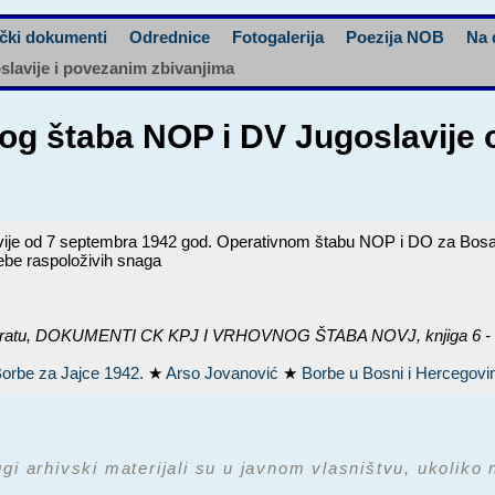
čki dokumenti
Odrednice
Fotogalerija
Poezija NOB
Na 
oslavije i povezanim zbivanjima
og štaba NOP i DV Jugoslavije 
ije od 7 septembra 1942 god. Operativnom štabu NOP i DO za Bosan
ebe raspoloživih snaga
ratu,
DOKUMENTI CK KPJ I VRHOVNOG ŠTABA NOVJ, knjiga 6 - se
orbe za Jajce 1942.
★
Arso Jovanović
★
Borbe u Bosni i Hercegovi
ugi arhivski materijali su u javnom vlasništvu, ukoliko