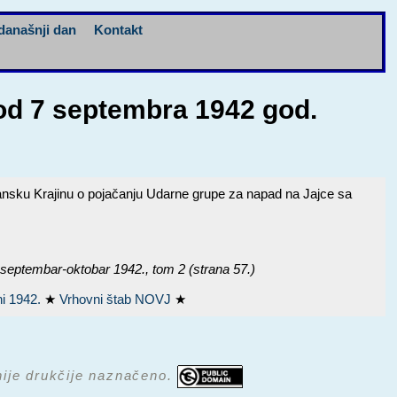
današnji dan
Kontakt
od 7 septembra 1942 god.
sku Krajinu o pojačanju Udarne grupe za napad na Jajce sa
ptembar-oktobar 1942.
, tom 2 (strana 57.)
ni 1942.
★
Vrhovni štab NOVJ
★
 nije drukčije naznačeno.