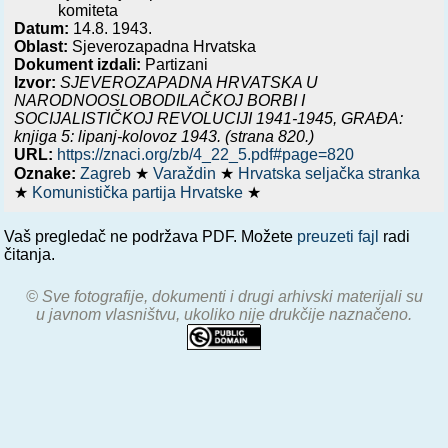
komiteta
Datum:
14.8. 1943.
Oblast:
Sjeverozapadna Hrvatska
Dokument izdali:
Partizani
Izvor:
SJEVEROZAPADNA HRVATSKA U
NARODNOOSLOBODILAČKOJ BORBI I
SOCIJALISTIČKOJ REVOLUCIJI 1941-1945, GRAĐA:
knjiga 5: lipanj-kolovoz 1943.
(strana 820.)
URL:
https://znaci.org/zb/4_22_5.pdf#page=820
Oznake:
Zagreb
★
Varaždin
★
Hrvatska seljačka stranka
★
Komunistička partija Hrvatske
★
Vaš pregledač ne podržava PDF. Možete
preuzeti fajl
radi
čitanja.
© Sve fotografije, dokumenti i drugi arhivski materijali su
u javnom vlasništvu, ukoliko nije drukčije naznačeno.