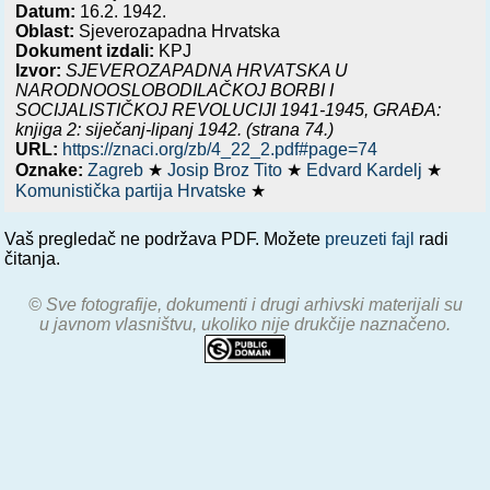
Datum:
16.2. 1942.
Oblast:
Sjeverozapadna Hrvatska
Dokument izdali:
KPJ
Izvor:
SJEVEROZAPADNA HRVATSKA U
NARODNOOSLOBODILAČKOJ BORBI I
SOCIJALISTIČKOJ REVOLUCIJI 1941-1945, GRAĐA:
knjiga 2: siječanj-lipanj 1942.
(strana 74.)
URL:
https://znaci.org/zb/4_22_2.pdf#page=74
Oznake:
Zagreb
★
Josip Broz Tito
★
Edvard Kardelj
★
Komunistička partija Hrvatske
★
Vaš pregledač ne podržava PDF. Možete
preuzeti fajl
radi
čitanja.
© Sve fotografije, dokumenti i drugi arhivski materijali su
u javnom vlasništvu, ukoliko nije drukčije naznačeno.