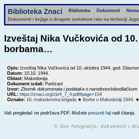
Biblioteka Znaci
Biblioteka
Dokumenti
Nema
Dokumenti i knjige o drugom svetskom ratu na teritoriji Jug
Izveštaj Nika Vučkovića od 10
borbama…
Opis:
Izveštaj Nika Vučkovića od 10. oktobra 1944. god. Glavn
Datum:
10.10. 1944.
Oblast:
Makedonija
Dokument izdali:
Partizani
Izvor:
Zbornik dokumenata i podataka o narodnooslobodilačkom 
URL:
https://znaci.org/zb/4_7_4.pdf#page=154
Oznake:
16. makedonska brigada
★
Borbe u Makedoniji 1944.
Vaš pregledač ne podržava PDF. Možete
preuzeti fajl
radi čitanja.
© Sve fotografije, dokumenti i dr