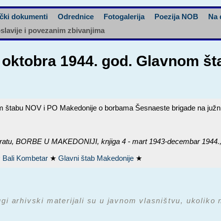
čki dokumenti
Odrednice
Fotogalerija
Poezija NOB
Na 
oslavije i povezanim zbivanjima
. oktobra 1944. god. Glavnom š
om štabu NOV i PO Makedonije o borbama Šesnaeste brigade na južni
ratu,
BORBE U MAKEDONIJI, knjiga 4 - mart 1943-decembar 1944.
★
Bali Kombetar
★
Glavni štab Makedonije
★
ugi arhivski materijali su u javnom vlasništvu, ukoliko