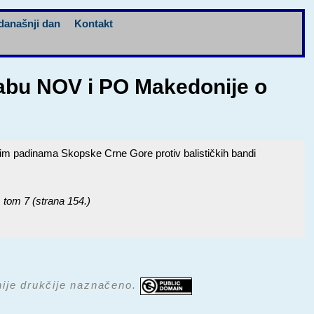
današnji dan
Kontakt
tabu NOV i PO Makedonije o
m padinama Skopske Crne Gore protiv balističkih bandi
, tom 7 (strana 154.)
 nije drukčije naznačeno.