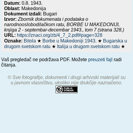
Datum:
0.8. 1943.
Oblast:
Makedonija
Dokument izdali:
Bugari
Izvor:
Zbornik dokumenata i podataka o
narodnooslobodilačkom ratu,
BORBE U MAKEDONIJI,
knjiga 2 - septembar-decembar 1943.
, tom 7 (strana 328.)
URL:
https://znaci.org/zb/4_7_2.pdf#page=328
Oznake:
Bitola
★
Borbe u Makedoniji 1943.
★
Bugarska u
drugom svetskom ratu
★
Italija u drugom svetskom ratu
★
Vaš pregledač ne podržava PDF. Možete
preuzeti fajl
radi
čitanja.
© Sve fotografije, dokumenti i drugi arhivski materijali su
u javnom vlasništvu, ukoliko nije drukčije naznačeno.