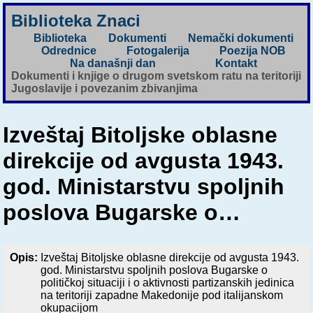
Biblioteka Znaci
Biblioteka
Dokumenti
Nemački dokumenti
Odrednice
Fotogalerija
Poezija NOB
Na današnji dan
Kontakt
Dokumenti i knjige o drugom svetskom ratu na teritoriji
Jugoslavije i povezanim zbivanjima
Izveštaj Bitoljske oblasne
direkcije od avgusta 1943.
god. Ministarstvu spoljnih
poslova Bugarske o…
Opis:
Izveštaj Bitoljske oblasne direkcije od avgusta 1943.
god. Ministarstvu spoljnih poslova Bugarske o
političkoj situaciji i o aktivnosti partizanskih jedinica
na teritoriji zapadne Makedonije pod italijanskom
okupacijom