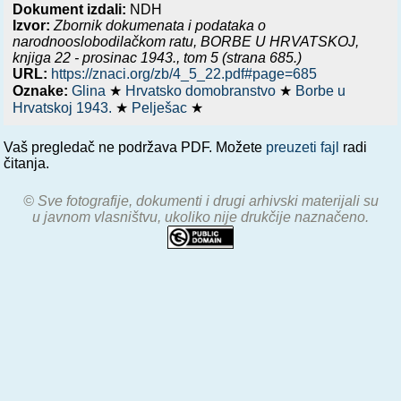
Dokument izdali:
NDH
Izvor:
Zbornik dokumenata i podataka o
narodnooslobodilačkom ratu,
BORBE U HRVATSKOJ,
knjiga 22 - prosinac 1943.
, tom 5 (strana 685.)
URL:
https://znaci.org/zb/4_5_22.pdf#page=685
Oznake:
Glina
★
Hrvatsko domobranstvo
★
Borbe u
Hrvatskoj 1943.
★
Pelješac
★
Vaš pregledač ne podržava PDF. Možete
preuzeti fajl
radi
čitanja.
© Sve fotografije, dokumenti i drugi arhivski materijali su
u javnom vlasništvu, ukoliko nije drukčije naznačeno.