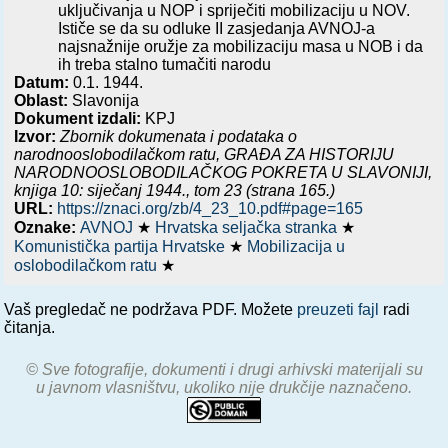
uključivanja u NOP i spriječiti mobilizaciju u NOV.
Ističe se da su odluke II zasjedanja AVNOJ-a
najsnažnije oružje za mobilizaciju masa u NOB i da
ih treba stalno tumačiti narodu
Datum:
0.1. 1944.
Oblast:
Slavonija
Dokument izdali:
KPJ
Izvor:
Zbornik dokumenata i podataka o
narodnooslobodilačkom ratu,
GRAĐA ZA HISTORIJU
NARODNOOSLOBODILAČKOG POKRETA U SLAVONIJI,
knjiga 10: siječanj 1944.
, tom 23 (strana 165.)
URL:
https://znaci.org/zb/4_23_10.pdf#page=165
Oznake:
AVNOJ
★
Hrvatska seljačka stranka
★
Komunistička partija Hrvatske
★
Mobilizacija u
oslobodilačkom ratu
★
Vaš pregledač ne podržava PDF. Možete
preuzeti fajl
radi
čitanja.
© Sve fotografije, dokumenti i drugi arhivski materijali su
u javnom vlasništvu, ukoliko nije drukčije naznačeno.