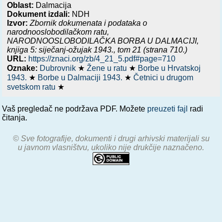
Oblast:
Dalmacija
Dokument izdali:
NDH
Izvor:
Zbornik dokumenata i podataka o
narodnooslobodilačkom ratu,
NARODNOOSLOBODILAČKA BORBA U DALMACIJI,
knjiga 5: siječanj-ožujak 1943.
, tom 21 (strana 710.)
URL:
https://znaci.org/zb/4_21_5.pdf#page=710
Oznake:
Dubrovnik
★
Žene u ratu
★
Borbe u Hrvatskoj
1943.
★
Borbe u Dalmaciji 1943.
★
Četnici u drugom
svetskom ratu
★
Vaš pregledač ne podržava PDF. Možete
preuzeti fajl
radi
čitanja.
© Sve fotografije, dokumenti i drugi arhivski materijali su
u javnom vlasništvu, ukoliko nije drukčije naznačeno.