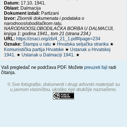
Datum:
17.10. 1941.
Oblast:
Dalmacija
Dokument izdali:
Partizani
Izvor:
Zbornik dokumenata i podataka o
narodnooslobodilačkom ratu,
NARODNOOSLOBODILAČKA BORBA U DALMACIJI,
knjiga 1: godina 1941.
, tom 21 (strana 234.)
URL:
https://znaci.org/zb/4_21_1.pdf#page=234
Oznake:
Štampa u ratu
★
Hrvatska seljačka stranka
★
Komunistička partija Hrvatske
★
Ustanak u Hrvatskoj
1941.
★
Ustanak u Dalmaciji 1941.
★
Vaš pregledač ne podržava PDF. Možete
preuzeti fajl
radi
čitanja.
© Sve fotografije, dokumenti i drugi arhivski materijali su
u javnom vlasništvu, ukoliko nije drukčije naznačeno.