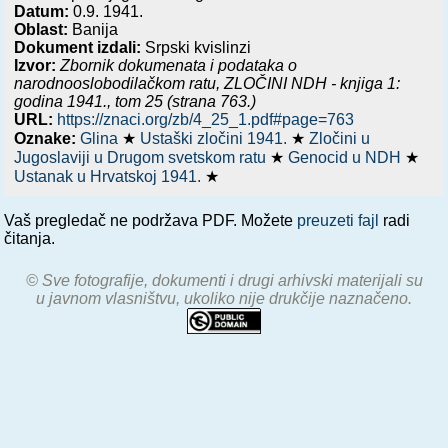
Datum:
0.9. 1941.
Oblast:
Banija
Dokument izdali:
Srpski kvislinzi
Izvor:
Zbornik dokumenata i podataka o
narodnooslobodilačkom ratu,
ZLOČINI NDH - knjiga 1:
godina 1941.
, tom 25 (strana 763.)
URL:
https://znaci.org/zb/4_25_1.pdf#page=763
Oznake:
Glina
★
Ustaški zločini 1941.
★
Zločini u
Jugoslaviji u Drugom svetskom ratu
★
Genocid u NDH
★
Ustanak u Hrvatskoj 1941.
★
Vaš pregledač ne podržava PDF. Možete
preuzeti fajl
radi
čitanja.
© Sve fotografije, dokumenti i drugi arhivski materijali su
u javnom vlasništvu, ukoliko nije drukčije naznačeno.