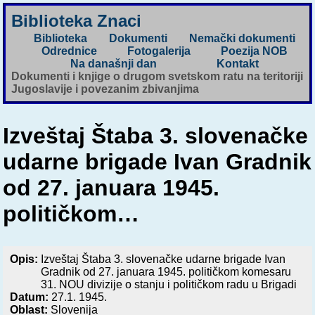
Biblioteka Znaci
Biblioteka
Dokumenti
Nemački dokumenti
Odrednice
Fotogalerija
Poezija NOB
Na današnji dan
Kontakt
Dokumenti i knjige o drugom svetskom ratu na teritoriji
Jugoslavije i povezanim zbivanjima
Izveštaj Štaba 3. slovenačke
udarne brigade Ivan Gradnik
od 27. januara 1945.
političkom…
Opis:
Izveštaj Štaba 3. slovenačke udarne brigade Ivan
Gradnik od 27. januara 1945. političkom komesaru
31. NOU divizije o stanju i političkom radu u Brigadi
Datum:
27.1. 1945.
Oblast:
Slovenija