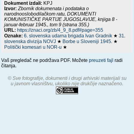
Dokument izdali:
KPJ
Izvor:
Zbornik dokumenata i podataka o
narodnooslobodilačkom ratu,
DOKUMENTI
KOMUNISTIČKE PARTIJE JUGOSLAVIJE, knjiga 8 -
januar-februar 1945.
, tom 9 (strana 355.)
URL:
https://znaci.org/zb/4_9_8.pdf#page=355
Oznake:
6. slovenska udarna brigada Ivan Gradnik
★
31.
slovenska divizija NOVJ
★
Borbe u Sloveniji 1945.
★
Politički komesari u NOR-u
★
Vaš pregledač ne podržava PDF. Možete
preuzeti fajl
radi
čitanja.
© Sve fotografije, dokumenti i drugi arhivski materijali su
u javnom vlasništvu, ukoliko nije drukčije naznačeno.