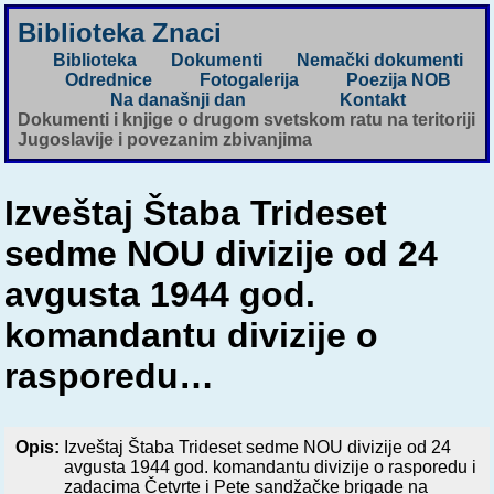
Biblioteka Znaci
Biblioteka
Dokumenti
Nemački dokumenti
Odrednice
Fotogalerija
Poezija NOB
Na današnji dan
Kontakt
Dokumenti i knjige o drugom svetskom ratu na teritoriji
Jugoslavije i povezanim zbivanjima
Izveštaj Štaba Trideset
sedme NOU divizije od 24
avgusta 1944 god.
komandantu divizije o
rasporedu…
Opis:
Izveštaj Štaba Trideset sedme NOU divizije od 24
avgusta 1944 god. komandantu divizije o rasporedu i
zadacima Četvrte i Pete sandžačke brigade na