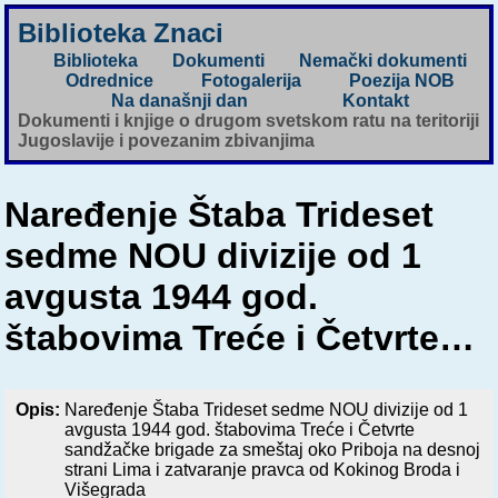
Biblioteka Znaci
Biblioteka
Dokumenti
Nemački dokumenti
Odrednice
Fotogalerija
Poezija NOB
Na današnji dan
Kontakt
Dokumenti i knjige o drugom svetskom ratu na teritoriji
Jugoslavije i povezanim zbivanjima
Naređenje Štaba Trideset
sedme NOU divizije od 1
avgusta 1944 god.
štabovima Treće i Četvrte…
Opis:
Naređenje Štaba Trideset sedme NOU divizije od 1
avgusta 1944 god. štabovima Treće i Četvrte
sandžačke brigade za smeštaj oko Priboja na desnoj
strani Lima i zatvaranje pravca od Kokinog Broda i
Višegrada