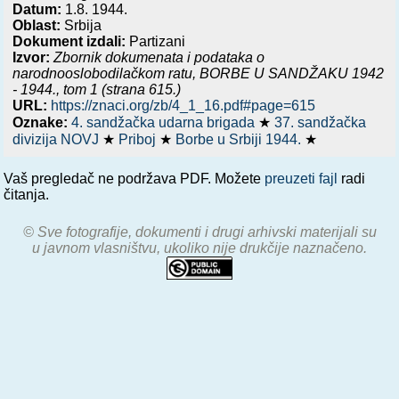
Datum:
1.8. 1944.
Oblast:
Srbija
Dokument izdali:
Partizani
Izvor:
Zbornik dokumenata i podataka o
narodnooslobodilačkom ratu,
BORBE U SANDŽAKU 1942
- 1944.
, tom 1 (strana 615.)
URL:
https://znaci.org/zb/4_1_16.pdf#page=615
Oznake:
4. sandžačka udarna brigada
★
37. sandžačka
divizija NOVJ
★
Priboj
★
Borbe u Srbiji 1944.
★
Vaš pregledač ne podržava PDF. Možete
preuzeti fajl
radi
čitanja.
© Sve fotografije, dokumenti i drugi arhivski materijali su
u javnom vlasništvu, ukoliko nije drukčije naznačeno.