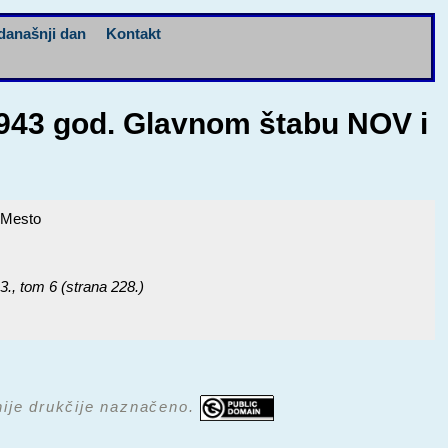
današnji dan
Kontakt
1943 god. Glavnom štabu NOV i
 Mesto
3.
, tom 6 (strana 228.)
 nije drukčije naznačeno.