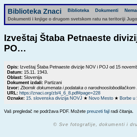
Biblioteka Znaci
Biblioteka
Dokumenti
Nema
Dokumenti i knjige o drugom svetskom ratu na teritoriji Jug
Izveštaj Štaba Petnaeste divi
PO…
Opis:
Izveštaj Štaba Petnaeste divizije NOV i POJ od 15 nove
Datum:
15.11. 1943.
Oblast:
Slovenija
Dokument izdali:
Partizani
Izvor:
Zbornik dokumenata i podataka o narodnooslobodilačkom 
URL:
https://znaci.org/zb/4_6_8.pdf#page=228
Oznake:
15. slovenska divizija NOVJ
★
Novo Mesto
★
Borbe u 
Vaš pregledač ne podržava PDF. Možete
preuzeti fajl
radi čitanja.
© Sve fotografije, dokumenti i dr