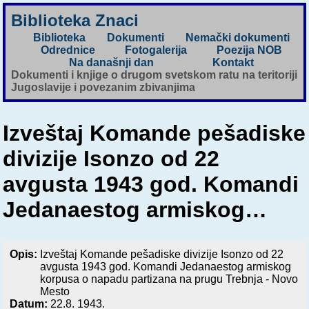
Biblioteka Znaci
Biblioteka
Dokumenti
Nemački dokumenti
Odrednice
Fotogalerija
Poezija NOB
Na današnji dan
Kontakt
Dokumenti i knjige o drugom svetskom ratu na teritoriji
Jugoslavije i povezanim zbivanjima
Izveštaj Komande pešadiske
divizije Isonzo od 22
avgusta 1943 god. Komandi
Jedanaestog armiskog…
Opis:
Izveštaj Komande pešadiske divizije Isonzo od 22
avgusta 1943 god. Komandi Jedanaestog armiskog
korpusa o napadu partizana na prugu Trebnja - Novo
Mesto
Datum:
22.8. 1943.