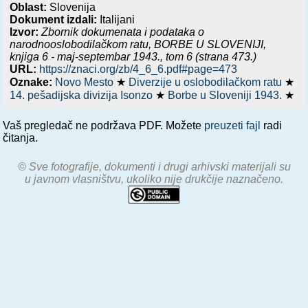
Oblast:
Slovenija
Dokument izdali:
Italijani
Izvor:
Zbornik dokumenata i podataka o
narodnooslobodilačkom ratu,
BORBE U SLOVENIJI,
knjiga 6 - maj-septembar 1943.
, tom 6 (strana 473.)
URL:
https://znaci.org/zb/4_6_6.pdf#page=473
Oznake:
Novo Mesto
★
Diverzije u oslobodilačkom ratu
★
14. pešadijska divizija Isonzo
★
Borbe u Sloveniji 1943.
★
Vaš pregledač ne podržava PDF. Možete
preuzeti fajl
radi
čitanja.
© Sve fotografije, dokumenti i drugi arhivski materijali su
u javnom vlasništvu, ukoliko nije drukčije naznačeno.