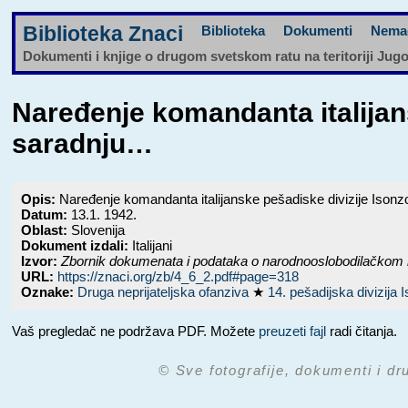
Biblioteka Znaci
Biblioteka
Dokumenti
Nema
Dokumenti i knjige o drugom svetskom ratu na teritoriji Jug
Naređenje komandanta italijan
saradnju…
Opis:
Naređenje komandanta italijanske pešadiske divizije Isonzo 
Datum:
13.1. 1942.
Oblast:
Slovenija
Dokument izdali:
Italijani
Izvor:
Zbornik dokumenata i podataka o narodnooslobodilačkom 
URL:
https://znaci.org/zb/4_6_2.pdf#page=318
Oznake:
Druga neprijateljska ofanziva
★
14. pešadijska divizija
Vaš pregledač ne podržava PDF. Možete
preuzeti fajl
radi čitanja.
© Sve fotografije, dokumenti i dr