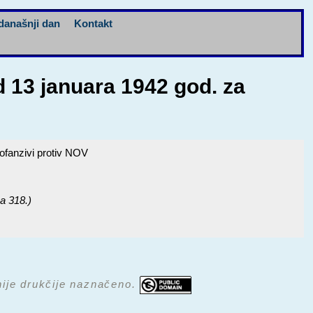
današnji dan
Kontakt
d 13 januara 1942 god. za
 ofanzivi protiv NOV
na 318.)
 nije drukčije naznačeno.