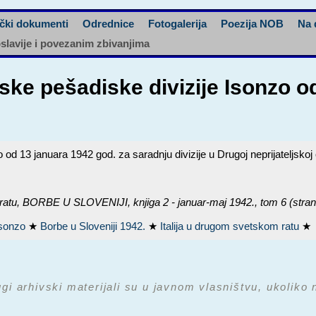
čki dokumenti
Odrednice
Fotogalerija
Poezija NOB
Na 
oslavije i povezanim zbivanjima
ske pešadiske divizije Isonzo o
od 13 januara 1942 god. za saradnju divizije u Drugoj neprijateljskoj
ratu,
BORBE U SLOVENIJI, knjiga 2 - januar-maj 1942.
, tom 6 (stra
 Isonzo
★
Borbe u Sloveniji 1942.
★
Italija u drugom svetskom ratu
★
ugi arhivski materijali su u javnom vlasništvu, ukoliko