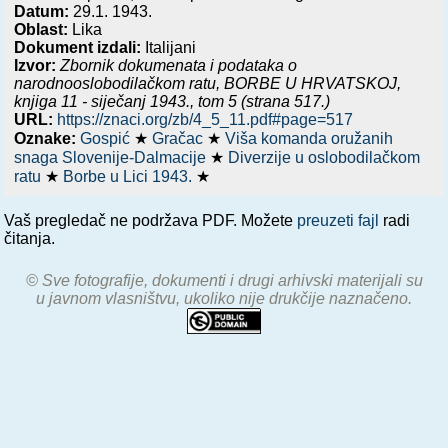
Datum:
29.1. 1943.
Oblast:
Lika
Dokument izdali:
Italijani
Izvor:
Zbornik dokumenata i podataka o
narodnooslobodilačkom ratu,
BORBE U HRVATSKOJ,
knjiga 11 - siječanj 1943.
, tom 5 (strana 517.)
URL:
https://znaci.org/zb/4_5_11.pdf#page=517
Oznake:
Gospić
★
Gračac
★
Viša komanda oružanih
snaga Slovenije-Dalmacije
★
Diverzije u oslobodilačkom
ratu
★
Borbe u Lici 1943.
★
Vaš pregledač ne podržava PDF. Možete
preuzeti fajl
radi
čitanja.
© Sve fotografije, dokumenti i drugi arhivski materijali su
u javnom vlasništvu, ukoliko nije drukčije naznačeno.