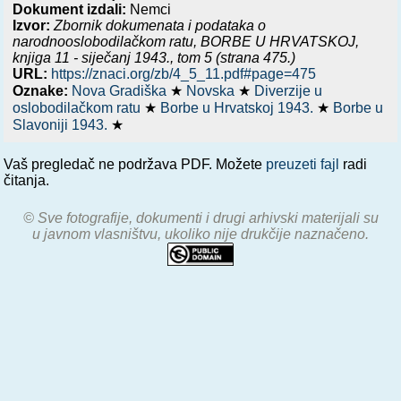
Dokument izdali:
Nemci
Izvor:
Zbornik dokumenata i podataka o
narodnooslobodilačkom ratu,
BORBE U HRVATSKOJ,
knjiga 11 - siječanj 1943.
, tom 5 (strana 475.)
URL:
https://znaci.org/zb/4_5_11.pdf#page=475
Oznake:
Nova Gradiška
★
Novska
★
Diverzije u
oslobodilačkom ratu
★
Borbe u Hrvatskoj 1943.
★
Borbe u
Slavoniji 1943.
★
Vaš pregledač ne podržava PDF. Možete
preuzeti fajl
radi
čitanja.
© Sve fotografije, dokumenti i drugi arhivski materijali su
u javnom vlasništvu, ukoliko nije drukčije naznačeno.