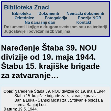
Biblioteka Znaci
Biblioteka
Dokumenti
Nemački dokumenti
Odrednice
Fotogalerija
Poezija NOB
Na današnji dan
Kontakt
Dokumenti i knjige o drugom svetskom ratu na teritoriji
Jugoslavije i povezanim zbivanjima
Naređenje Štaba 39. NOU
divizije od 19. maja 1944.
Štabu 15. krajiške brigade
za zatvaranje…
Opis:
Naređenje Štaba 39. NOU divizije od 19. maja 1944.
Štabu 15. krajiške brigade za zatvaranje pravca
Banja Luka - Sanski Most i za utvrđivanje položaja
prema Banjoj Luci
Datum:
19.5. 1944.