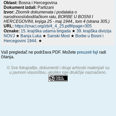
Oblast:
Bosna i Hercegovina
Dokument izdali:
Partizani
Izvor:
Zbornik dokumenata i podataka o
narodnooslobodilačkom ratu,
BORBE U BOSNI I
HERCEGOVINI, knjiga 25 - maj 1944.
, tom 4 (strana 305.)
URL:
https://znaci.org/zb/4_4_25.pdf#page=305
Oznake:
15. krajiška udarna brigada
★
39. krajiška divizija
NOVJ
★
Banja Luka
★
Sanski Most
★
Borbe u Bosni i
Hercegovini 1944.
★
Vaš pregledač ne podržava PDF. Možete
preuzeti fajl
radi
čitanja.
© Sve fotografije, dokumenti i drugi arhivski materijali su
u javnom vlasništvu, ukoliko nije drukčije naznačeno.