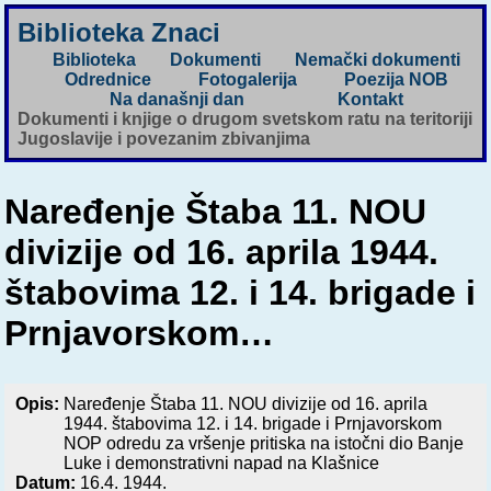
Biblioteka Znaci
Biblioteka
Dokumenti
Nemački dokumenti
Odrednice
Fotogalerija
Poezija NOB
Na današnji dan
Kontakt
Dokumenti i knjige o drugom svetskom ratu na teritoriji
Jugoslavije i povezanim zbivanjima
Naređenje Štaba 11. NOU
divizije od 16. aprila 1944.
štabovima 12. i 14. brigade i
Prnjavorskom…
Opis:
Naređenje Štaba 11. NOU divizije od 16. aprila
1944. štabovima 12. i 14. brigade i Prnjavorskom
NOP odredu za vršenje pritiska na istočni dio Banje
Luke i demonstrativni napad na Klašnice
Datum:
16.4. 1944.