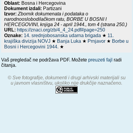
Oblast:
Bosna i Hercegovina
Dokument izdali:
Partizani
Izvor:
Zbornik dokumenata i podataka o
narodnooslobodilačkom ratu,
BORBE U BOSNI I
HERCEGOVINI, knjiga 24 - april 1944.
, tom 4 (strana 250.)
URL:
https://znaci.org/zb/4_4_24.pdf#page=250
Oznake:
14. srednjobosanska udarna brigada
★
11.
krajiška divizija NOVJ
★
Banja Luka
★
Prnjavor
★
Borbe u
Bosni i Hercegovini 1944.
★
Vaš pregledač ne podržava PDF. Možete
preuzeti fajl
radi
čitanja.
© Sve fotografije, dokumenti i drugi arhivski materijali su
u javnom vlasništvu, ukoliko nije drukčije naznačeno.