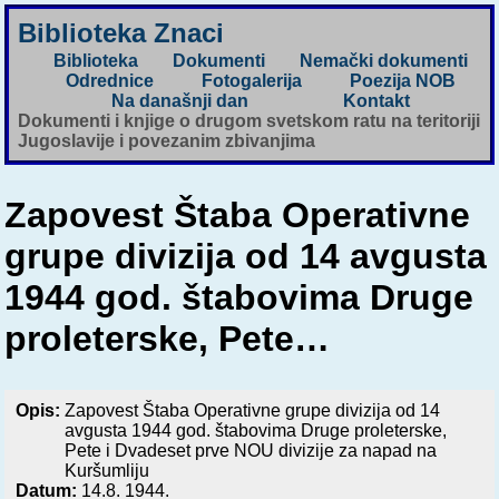
Biblioteka Znaci
Biblioteka
Dokumenti
Nemački dokumenti
Odrednice
Fotogalerija
Poezija NOB
Na današnji dan
Kontakt
Dokumenti i knjige o drugom svetskom ratu na teritoriji
Jugoslavije i povezanim zbivanjima
Zapovest Štaba Operativne
grupe divizija od 14 avgusta
1944 god. štabovima Druge
proleterske, Pete…
Opis:
Zapovest Štaba Operativne grupe divizija od 14
avgusta 1944 god. štabovima Druge proleterske,
Pete i Dvadeset prve NOU divizije za napad na
Kuršumliju
Datum:
14.8. 1944.