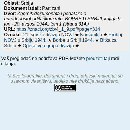
Oblast:
Srbija
Dokument izdali:
Partizani
Izvor:
Zbornik dokumenata i podataka o
narodnooslobodilačkom ratu,
BORBE U SRBIJI, knjiga 9,
jun - 20. avgust 1944.
, tom 1 (strana 314.)
URL:
https://znaci.org/zb/4_1_9.pdf#page=314
Oznake:
21. srpska divizija NOVJ
★
Kuršumlija
★
Proboj
NOVJ u Srbiju 1944.
★
Borbe u Srbiji 1944.
★
Bitka za
Srbiju
★
Operativna grupa divizija
★
Vaš pregledač ne podržava PDF. Možete
preuzeti fajl
radi
čitanja.
© Sve fotografije, dokumenti i drugi arhivski materijali su
u javnom vlasništvu, ukoliko nije drukčije naznačeno.