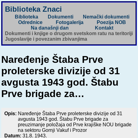
Biblioteka Znaci
Biblioteka
Dokumenti
Nemački dokumenti
Odrednice
Fotogalerija
Poezija NOB
Na današnji dan
Kontakt
Dokumenti i knjige o drugom svetskom ratu na teritoriji
Jugoslavije i povezanim zbivanjima
Naređenje Štaba Prve
proleterske divizije od 31
avgusta 1943 god. Štabu
Prve brigade za…
Opis:
Naređenje Štaba Prve proleterske divizije od 31
avgusta 1943 god. Štabu Prve brigade za
preuzimanje položaja od Prve krajiške NOU brigade
na sektoru Gornji Vakuf i Prozor
Datum:
31.8. 1943.