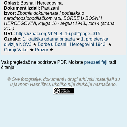
Oblast:
Bosna i Hercegovina
Dokument izdali:
Partizani
Izvor:
Zbornik dokumenata i podataka o
narodnooslobodilačkom ratu,
BORBE U BOSNI I
HERCEGOVINI, knjiga 16 - avgust 1943.
, tom 4 (strana
315.)
URL:
https://znaci.org/zb/4_4_16.pdf#page=315
Oznake:
1. krajiška udarna brigada
★
1. proleterska
divizija NOVJ
★
Borbe u Bosni i Hercegovini 1943.
★
Gornji Vakuf
★
Prozor
★
Vaš pregledač ne podržava PDF. Možete
preuzeti fajl
radi
čitanja.
© Sve fotografije, dokumenti i drugi arhivski materijali su
u javnom vlasništvu, ukoliko nije drukčije naznačeno.