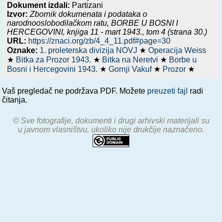
Dokument izdali:
Partizani
Izvor:
Zbornik dokumenata i podataka o
narodnooslobodilačkom ratu,
BORBE U BOSNI I
HERCEGOVINI, knjiga 11 - mart 1943.
, tom 4 (strana 30.)
URL:
https://znaci.org/zb/4_4_11.pdf#page=30
Oznake:
1. proleterska divizija NOVJ
★
Operacija Weiss
★
Bitka za Prozor 1943.
★
Bitka na Neretvi
★
Borbe u
Bosni i Hercegovini 1943.
★
Gornji Vakuf
★
Prozor
★
Vaš pregledač ne podržava PDF. Možete
preuzeti fajl
radi
čitanja.
© Sve fotografije, dokumenti i drugi arhivski materijali su
u javnom vlasništvu, ukoliko nije drukčije naznačeno.